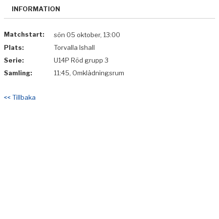
BILDGALLERI
INFORMATION
DOKUMENT
Matchstart:
sön 05 oktober, 13:00
Plats:
Torvalla Ishall
KONTAKT
Serie:
U14P Röd grupp 3
Samling:
11:45, Omklädningsrum
<< Tillbaka