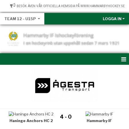
BESÖK ÄVEN VÅR OFFICIELLA HEMSIDA PÅ WWW.HAMMARBYHOCKEY.SE
TEAM 12 - U15P
LOGGA IN
Hammarby IF Ishockeyförening
I en hockeyrink utan uppehåll sedan 7 mars 1921
HEM
NYHETER
KALENDER
MATCHER
4 - 0
Haninge Anchors HC 2
Hammarby IF
TRUPPEN T12