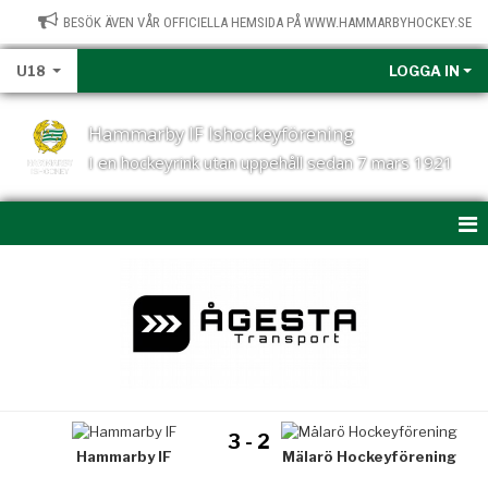
BESÖK ÄVEN VÅR OFFICIELLA HEMSIDA PÅ WWW.HAMMARBYHOCKEY.SE
U18
LOGGA IN
Hammarby IF Ishockeyförening
I en hockeyrink utan uppehåll sedan 7 mars 1921
HEM
NYHETER
KALENDER
MATCHER
3 - 2
Hammarby IF
Mälarö Hockeyförening
U18-TRUPPEN