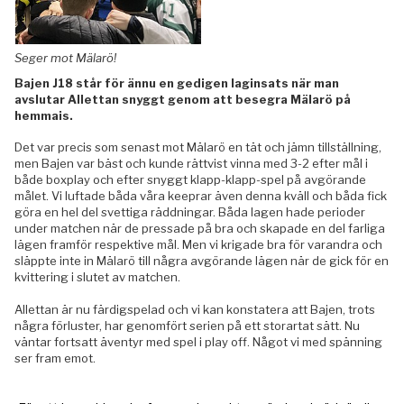
Seger mot Mälarö!
Bajen J18 står för ännu en gedigen laginsats när man
avslutar Allettan snyggt genom att besegra Mälarö på
hemmais.
Det var precis som senast mot Mälarö en tät och jämn tillställning,
men Bajen var bäst och kunde rättvist vinna med 3-2 efter mål i
både boxplay och efter snyggt klapp-klapp-spel på avgörande
målet. Vi luftade båda våra keeprar även denna kväll och båda fick
göra en hel del svettiga räddningar. Båda lagen hade perioder
under matchen när de pressade på bra och skapade en del farliga
lägen framför respektive mål. Men vi krigade bra för varandra och
släppte inte in Mälarö till några avgörande lägen när de gick för en
kvittering i slutet av matchen.
Allettan är nu färdigspelad och vi kan konstatera att Bajen, trots
några förluster, har genomfört serien på ett storartat sätt. Nu
väntar fortsatt äventyr med spel i play off. Något vi med spänning
ser fram emot.