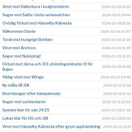
Vinst mot Vallentuna i kvalpremiären
2024-03-22 10:02
Seger mot Saltis i sista seriematchen
2024-03-11 09:44
Onödig förlust mot Hässelby Kälvesta
2024-03-08 10:16
Välkommen Dante
2024-03-06 20:57
Torsk mot hungrigt Brinken
2024-03-04 10:20
Vinst mot Anchors
2024-03-01 10:39
Seger mot Nyköping!
2024-02-25 21:25
Förlust mot Järna och 101 utvisningsminuter (!) för
2024-02-24 11:08
Bajen
Viktig vinst mot Wings
2024-02-20 09:44
Ny målis till J18
2024-02-17 12:18
Boortaseger efter kämpainsats
2024-02-16 11:42
Seger mot serieledaren
2024-02-11 22:56
Spelare klar för säs 24/25
2024-02-08 17:26
Lukas klar för HG och J18
2024-02-03 13:33
Vinst mot Hässelby Kälvesta efter grym upphämtning
2024-02-02 11:13