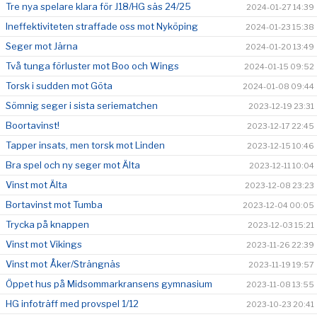
Tre nya spelare klara för J18/HG säs 24/25
2024-01-27 14:39
Ineffektiviteten straffade oss mot Nyköping
2024-01-23 15:38
Seger mot Järna
2024-01-20 13:49
Två tunga förluster mot Boo och Wings
2024-01-15 09:52
Torsk i sudden mot Göta
2024-01-08 09:44
Sömnig seger i sista seriematchen
2023-12-19 23:31
Boortavinst!
2023-12-17 22:45
Tapper insats, men torsk mot Linden
2023-12-15 10:46
Bra spel och ny seger mot Älta
2023-12-11 10:04
Vinst mot Älta
2023-12-08 23:23
Bortavinst mot Tumba
2023-12-04 00:05
Trycka på knappen
2023-12-03 15:21
Vinst mot Vikings
2023-11-26 22:39
Vinst mot Åker/Strängnäs
2023-11-19 19:57
Öppet hus på Midsommarkransens gymnasium
2023-11-08 13:55
HG infoträff med provspel 1/12
2023-10-23 20:41