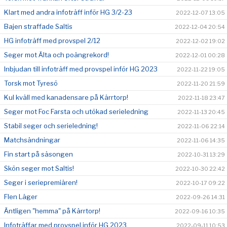
Klart med andra infoträff inför HG 3/2-23
2022-12-07 13:05
Bajen straffade Saltis
2022-12-04 20:54
HG infoträff med provspel 2/12
2022-12-02 19:02
Seger mot Älta och poängrekord!
2022-12-01 00:28
Inbjudan till infoträff med provspel inför HG 2023
2022-11-22 19:05
Torsk mot Tyresö
2022-11-20 21:59
Kul kväll med kanadensare på Kärrtorp!
2022-11-18 23:47
Seger mot Foc Farsta och utökad serieledning
2022-11-13 20:45
Stabil seger och serieledning!
2022-11-06 22:14
Matchsändningar
2022-11-06 14:35
Fin start på säsongen
2022-10-31 13:29
Skön seger mot Saltis!
2022-10-30 22:42
Seger i seriepremiären!
2022-10-17 09:22
Flen Läger
2022-09-26 14:31
Äntligen "hemma" på Kärrtorp!
2022-09-16 10:35
Infoträffar med provspel inför HG 2023
2022-09-11 10:53