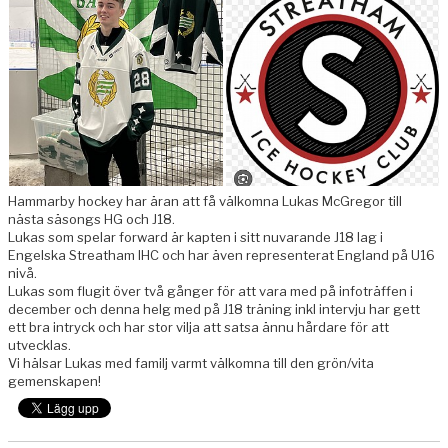
BILDGALLERI
KONTAKT
Hammarby hockey har äran att få välkomna Lukas McGregor till
nästa säsongs HG och J18.
Lukas som spelar forward är kapten i sitt nuvarande J18 lag i
Engelska Streatham IHC och har även representerat England på U16
nivå.
Lukas som flugit över två gånger för att vara med på infoträffen i
december och denna helg med på J18 träning inkl intervju har gett
ett bra intryck och har stor vilja att satsa ännu hårdare för att
utvecklas.
Vi hälsar Lukas med familj varmt välkomna till den grön/vita
gemenskapen!