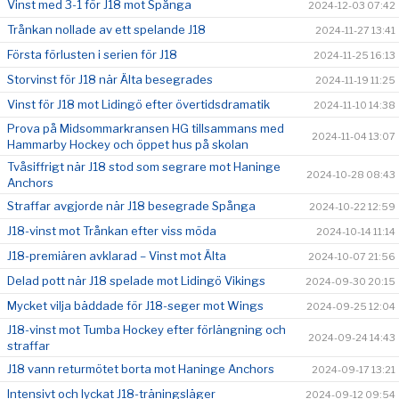
Vinst med 3-1 för J18 mot Spånga
2024-12-03 07:42
Trånkan nollade av ett spelande J18
2024-11-27 13:41
Första förlusten i serien för J18
2024-11-25 16:13
Storvinst för J18 när Älta besegrades
2024-11-19 11:25
Vinst för J18 mot Lidingö efter övertidsdramatik
2024-11-10 14:38
Prova på Midsommarkransen HG tillsammans med
2024-11-04 13:07
Hammarby Hockey och öppet hus på skolan
Tvåsiffrigt när J18 stod som segrare mot Haninge
2024-10-28 08:43
Anchors
Straffar avgjorde när J18 besegrade Spånga
2024-10-22 12:59
J18-vinst mot Trånkan efter viss möda
2024-10-14 11:14
J18-premiären avklarad – Vinst mot Älta
2024-10-07 21:56
Delad pott när J18 spelade mot Lidingö Vikings
2024-09-30 20:15
Mycket vilja bäddade för J18-seger mot Wings
2024-09-25 12:04
J18-vinst mot Tumba Hockey efter förlängning och
2024-09-24 14:43
straffar
J18 vann returmötet borta mot Haninge Anchors
2024-09-17 13:21
Intensivt och lyckat J18-träningsläger
2024-09-12 09:54