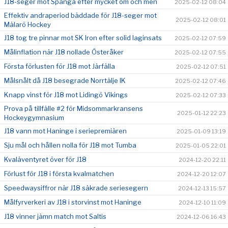
J18-seger mot Spånga efter mycket om och men
2025-02-12 08:04
Effektiv andraperiod bäddade för J18-seger mot
2025-02-12 08:01
Mälarö Hockey
J18 tog tre pinnar mot SK Iron efter solid laginsats
2025-02-12 07:59
Målinflation när J18 nollade Österåker
2025-02-12 07:55
Första förlusten för J18 mot Järfälla
2025-02-12 07:51
Målsnålt då J18 besegrade Norrtälje IK
2025-02-12 07:46
Knapp vinst för J18 mot Lidingö Vikings
2025-02-12 07:33
Prova på tillfälle #2 för Midsommarkransens
2025-01-12 22:23
Hockeygymnasium
J18 vann mot Haninge i seriepremiären
2025-01-09 13:19
Sju mål och hållen nolla för J18 mot Tumba
2025-01-05 22:01
Kvaläventyret över för J18
2024-12-20 22:11
Förlust för J18 i första kvalmatchen
2024-12-20 12:07
Speedwaysiffror när J18 säkrade seriesegern
2024-12-13 15:57
Målfyrverkeri av J18 i storvinst mot Haninge
2024-12-10 11:09
J18 vinner jämn match mot Saltis
2024-12-06 16:43