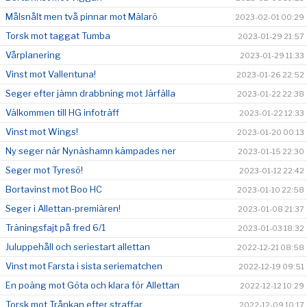
Målsnålt men två pinnar mot Mälarö
2023-02-01 00:29
Torsk mot taggat Tumba
2023-01-29 21:57
Vårplanering
2023-01-29 11:33
Vinst mot Vallentuna!
2023-01-26 22:52
Seger efter jämn drabbning mot Järfälla
2023-01-22 22:38
Välkommen till HG infoträff
2023-01-22 12:33
Vinst mot Wings!
2023-01-20 00:13
Ny seger när Nynäshamn kämpades ner
2023-01-15 22:30
Seger mot Tyresö!
2023-01-12 22:42
Bortavinst mot Boo HC
2023-01-10 22:58
Seger i Allettan-premiären!
2023-01-08 21:37
Träningsfajt på fred 6/1
2023-01-03 18:32
Juluppehåll och seriestart allettan
2022-12-21 08:58
Vinst mot Farsta i sista seriematchen
2022-12-19 09:51
En poäng mot Göta och klara för Allettan
2022-12-12 10:29
Torsk mot Trånkan efter straffar
2022-12-09 10:17