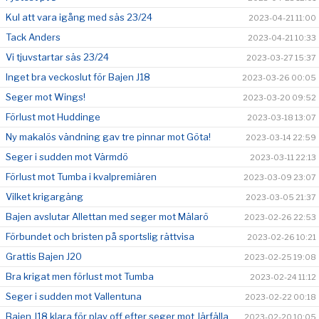
Kul att vara igång med säs 23/24
2023-04-21 11:00
Tack Anders
2023-04-21 10:33
Vi tjuvstartar säs 23/24
2023-03-27 15:37
Inget bra veckoslut för Bajen J18
2023-03-26 00:05
Seger mot Wings!
2023-03-20 09:52
Förlust mot Huddinge
2023-03-18 13:07
Ny makalös vändning gav tre pinnar mot Göta!
2023-03-14 22:59
Seger i sudden mot Värmdö
2023-03-11 22:13
Förlust mot Tumba i kvalpremiären
2023-03-09 23:07
Vilket krigargäng
2023-03-05 21:37
Bajen avslutar Allettan med seger mot Mälarö
2023-02-26 22:53
Förbundet och bristen på sportslig rättvisa
2023-02-26 10:21
Grattis Bajen J20
2023-02-25 19:08
Bra krigat men förlust mot Tumba
2023-02-24 11:12
Seger i sudden mot Vallentuna
2023-02-22 00:18
Bajen J18 klara för play off efter seger mot Järfälla
2023-02-20 10:05