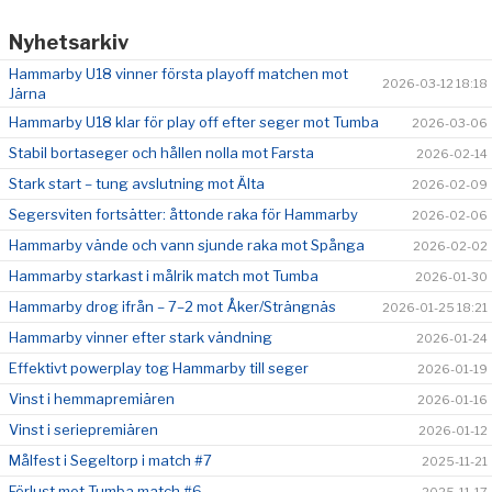
Nyhetsarkiv
Hammarby U18 vinner första playoff matchen mot
2026-03-12 18:18
Järna
Hammarby U18 klar för play off efter seger mot Tumba
2026-03-06
Stabil bortaseger och hållen nolla mot Farsta
2026-02-14
Stark start – tung avslutning mot Älta
2026-02-09
Segersviten fortsätter: åttonde raka för Hammarby
2026-02-06
Hammarby vände och vann sjunde raka mot Spånga
2026-02-02
Hammarby starkast i målrik match mot Tumba
2026-01-30
Hammarby drog ifrån – 7–2 mot Åker/Strängnäs
2026-01-25 18:21
Hammarby vinner efter stark vändning
2026-01-24
Effektivt powerplay tog Hammarby till seger
2026-01-19
Vinst i hemmapremiären
2026-01-16
Vinst i seriepremiären
2026-01-12
Målfest i Segeltorp i match #7
2025-11-21
Förlust mot Tumba match #6