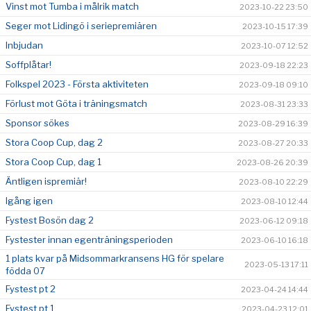
Vinst mot Tumba i målrik match
2023-10-22 23:50
Seger mot Lidingö i seriepremiären
2023-10-15 17:39
Inbjudan
2023-10-07 12:52
Soffplåtar!
2023-09-18 22:23
Folkspel 2023 - Första aktiviteten
2023-09-18 09:10
Förlust mot Göta i träningsmatch
2023-08-31 23:33
Sponsor sökes
2023-08-29 16:39
Stora Coop Cup, dag 2
2023-08-27 20:33
Stora Coop Cup, dag 1
2023-08-26 20:39
Äntligen ispremiär!
2023-08-10 22:29
Igång igen
2023-08-10 12:44
Fystest Bosön dag 2
2023-06-12 09:18
Fystester innan egenträningsperioden
2023-06-10 16:18
1 plats kvar på Midsommarkransens HG för spelare
2023-05-13 17:11
födda 07
Fystest pt 2
2023-04-24 14:44
Fystest pt 1
2023-04-23 12:01