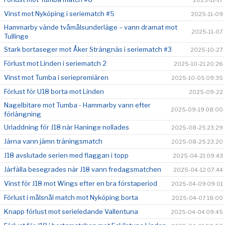
2025-11-17
Vinst mot Nyköping i seriematch #5
2025-11-09
Hammarby vände tvåmålsunderläge – vann dramat mot
2025-11-07
Tullinge
Stark bortaseger mot Åker Strängnäs i seriematch #3
2025-10-27
Förlust mot Linden i seriematch 2
2025-10-21 20:26
Vinst mot Tumba i seriepremiären
2025-10-05 09:35
Förlust för U18 borta mot Linden
2025-09-22
Nagelbitare mot Tumba - Hammarby vann efter
2025-09-19 08:00
förlängning
Urladdning för J18 när Haninge nollades
2025-08-25 23:29
Järna vann jämn träningsmatch
2025-08-25 23:20
J18 avslutade serien med flaggan i topp
2025-04-21 09:43
Järfälla besegrades när J18 vann fredagsmatchen
2025-04-12 07:44
Vinst för J18 mot Wings efter en bra förstaperiod
2025-04-09 09:01
Förlust i målsnål match mot Nyköping borta
2025-04-07 18:00
Knapp förlust mot serieledande Vallentuna
2025-04-04 09:45