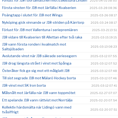
Förlust för J18 i bortamatchen mot Eskilstuna Linden
2025-04-01 08:50
Första vinsten för J18 mot Järfälla i Kvalserien
2025-03-28 08:36
Poängtapp i slutet för J18 mot Wings
2025-03-26 08:17
Nyköping gick vinnande ur J18-striden på Kärrtorp
2025-03-24 08:17
Förlust för J18 mot Vallentuna i seriepremiären
2025-03-21 13:51
J18 vidare till Kvalserien till Allettan efter två raka
2025-03-15 19:15
J18 vann första ronden i kvalmatch mot
2025-03-13 08:23
Saltsjöbaden
Avslutande vinst när J18 säkrade seriesegern
2025-03-12 07:55
J18 drog längsta strået i vinst mot Spånga
2025-03-12 07:52
Österåker fick ge sig mot ett målglatt J18
2025-03-12 07:48
Till sist segrade J18 mot Mälarö Hockey borta
2025-03-12 07:46
J18-vinst mot SK Iron borta
2025-03-12 07:41
Målsnålt mot Järfälla när J18 vann toppmötet
2025-02-27 07:07
Ett spelande J18 vann rättvist mot Norrtälje
2025-02-20 07:54
Kollektiv härdsmälta när Lidingö vann med
2025-02-20 07:51
tvåsiffrigt