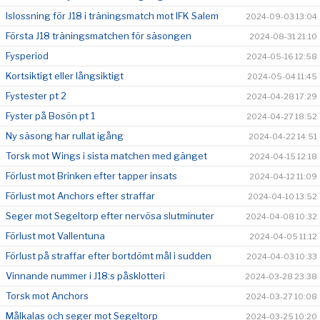
Islossning för J18 i träningsmatch mot IFK Salem
2024-09-03 13:04
Första J18 träningsmatchen för säsongen
2024-08-31 21:10
Fysperiod
2024-05-16 12:58
Kortsiktigt eller långsiktigt
2024-05-04 11:45
Fystester pt 2
2024-04-28 17:29
Fyster på Bosön pt 1
2024-04-27 18:52
Ny säsong har rullat igång
2024-04-22 14:51
Torsk mot Wings i sista matchen med gänget
2024-04-15 12:18
Förlust mot Brinken efter tapper insats
2024-04-12 11:09
Förlust mot Anchors efter straffar
2024-04-10 13:52
Seger mot Segeltorp efter nervösa slutminuter
2024-04-08 10:32
Förlust mot Vallentuna
2024-04-05 11:12
Förlust på straffar efter bortdömt mål i sudden
2024-04-03 10:33
Vinnande nummer i J18:s påsklotteri
2024-03-28 23:38
Torsk mot Anchors
2024-03-27 10:08
Målkalas och seger mot Segeltorp
2024-03-25 10:20