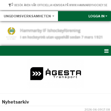
BESÖK ÄVEN VÅR OFFICIELLA HEMSIDA PÅ WWW.HAMMARBYHOCKEY.SE
UNGDOMSVERKSAMHETEN
LOGGA IN
Hammarby IF Ishockeyförening
I en hockeyrink utan uppehåll sedan 7 mars 1921
NYHETER
UNGDOMSVERKSAMHETEN
KALENDER
BILDGALLERI
Nyhetsarkiv
UNGDOMSRÅDET
2026-06-09 17:08