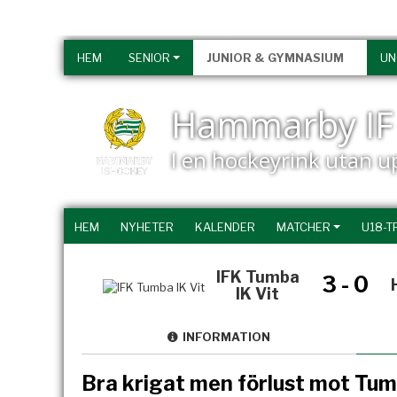
HEM
SENIOR
JUNIOR & GYMNASIUM
U
Hammarby IF 
I en hockeyrink utan 
HEM
NYHETER
KALENDER
MATCHER
U18-T
IFK Tumba
3 - 0
IK Vit
INFORMATION
Bra krigat men förlust mot Tu