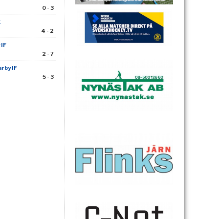
0 - 3
K
4 - 2
IF
2 - 7
rby IF
5 - 3