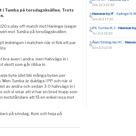
Ons 11/3 19:30
t i Tumba på torsdagskvällen. Trots
Hammarby IF
- Spånga IS I
n.
Sön 8/3 17:30
l J20:s play off-match mot Haninge (seger
IFK Tumba IK 2 -
Hammarby 
å isen mot Tumba på torsdagskvällen.
Tor 5/3 19:30
t ledningen i matchen när vi fick ett par
Åker/Strängnäs HC -
Hamma
lös.
Sön 1/3 12:15
et bra även i andra, men halvvägs in i
 skott som går ribba in.
 varje byte (det blir många byten per
n. Men Tumba är duktiga i PP och när vi
tet av andra och sedan 3-0 halvvägs in i
s och vi visar att vi har en bred trupp som
gen motståndare att få en enkel resa mot
älarö på söndag. Kom och heja på