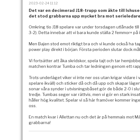
2023-02-24 11:12
Det var en decimerad J18-trupp som åkte till Ishuse
det stod grabbarna upp mycket bra mot serieledare
Omkring tio J18 spelare var under torsdagen utlånade til
3-2). Detta innebar att vi bara kunde ställa 2 femmor+ p
Men Bajen stod emot riktigt bra och vi kunde också ha tagi
power play direkt i början. Första perioden slutar dock mål
Vi fortsätter att åka skridskor, spela tajt och tar hemjobb
matchen kontrar Tumba och tar ledningen genom ett rappt
Trots underläget viker vi inte ner oss utan krigar vidare i
spelare ikväll) och sticker då och då upp och skapar läge
sonar våra synder i utvisningsbåset gör de både 2-0 i slu
tredje. Tumbas seger var rättvis, men vi gör en stark insat
håller hög kvalitet. Spelar vi så här framöver kommer in
oss.
En match kvar i Allettan nu och det är på hemmais mot M
grabbarna!