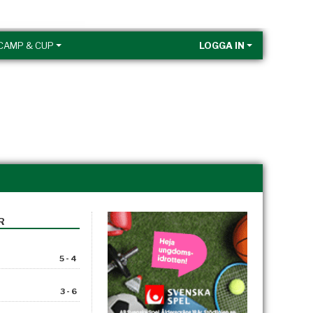
CAMP & CUP
LOGGA IN
R
5 - 4
3 - 6