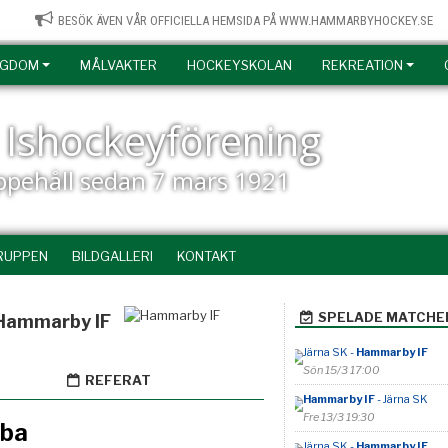
BESÖK ÄVEN VÅR OFFICIELLA HEMSIDA PÅ WWW.HAMMARBYHOCKEY.SE
NGDOM
MÅLVAKTER
HOCKEYSKOLAN
REKREATION
Ishockeyförening
uppehåll sedan 7 mars 1921
RUPPEN
BILDGALLERI
KONTAKT
SPELADE MATCHE
Hammarby IF
Järna SK -
Hammarby IF
Sön 15/3 17:00
REFERAT
Hammarby IF
- Järna SK
Fre 13/3 19:30
mba
Järna SK -
Hammarby IF