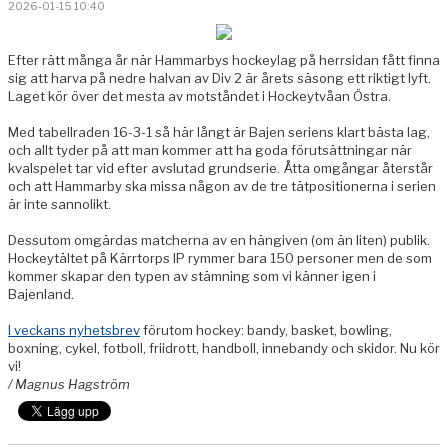
2026-01-15 10:40
MATCHER
Efter rätt många år när Hammarbys hockeylag på herrsidan fått finna
ÖVRIGT
sig att harva på nedre halvan av Div 2 är årets säsong ett riktigt lyft.
Laget kör över det mesta av motståndet i Hockeytvåan Östra.
Med tabellraden 16-3-1 så här långt är Bajen seriens klart bästa lag,
och allt tyder på att man kommer att ha goda förutsättningar när
kvalspelet tar vid efter avslutad grundserie. Åtta omgångar återstår
och att Hammarby ska missa någon av de tre tätpositionerna i serien
är inte sannolikt.
Dessutom omgärdas matcherna av en hängiven (om än liten) publik.
Hockeytältet på Kärrtorps IP rymmer bara 150 personer men de som
kommer skapar den typen av stämning som vi känner igen i
Bajenland.
I veckans nyhetsbrev
förutom hockey: bandy, basket, bowling,
boxning, cykel, fotboll, friidrott, handboll, innebandy och skidor. Nu kör
vi!
/ Magnus Hagström