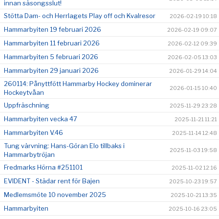
innan säsongsslut!
Stötta Dam- och Herrlagets Play off och Kvalresor
2026-02-19 10:18
Hammarbyiten 19 februari 2026
2026-02-19 09:07
Hammarbyiten 11 februari 2026
2026-02-12 09:39
Hammarbyiten 5 februari 2026
2026-02-05 13:03
Hammarbyiten 29 januari 2026
2026-01-29 14:04
260114: Pånyttfött Hammarby Hockey dominerar
2026-01-15 10:40
Hockeytvåan
Uppfräschning
2025-11-29 23:28
Hammarbyiten vecka 47
2025-11-21 11:21
Hammarbyiten V.46
2025-11-14 12:48
Tung värvning: Hans-Göran Elo tillbaks i
2025-11-03 19:58
Hammarbytröjan
Fredmarks Hörna #251101
2025-11-02 12:16
EVIDENT - Städar rent för Bajen
2025-10-23 19:57
Medlemsmöte 10 november 2025
2025-10-21 13:35
Hammarbyiten
2025-10-16 23:05