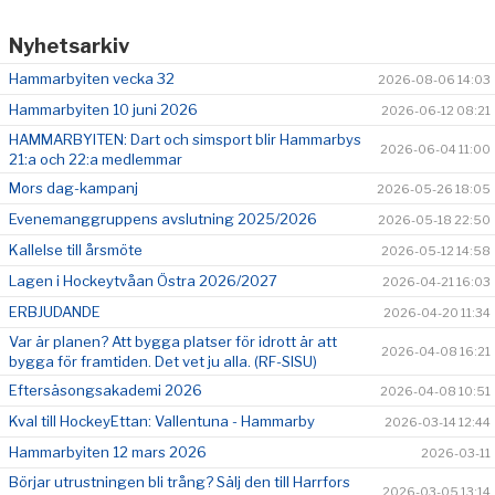
Nyhetsarkiv
Hammarbyiten vecka 32
2026-08-06 14:03
Hammarbyiten 10 juni 2026
2026-06-12 08:21
HAMMARBYITEN: Dart och simsport blir Hammarbys
2026-06-04 11:00
21:a och 22:a medlemmar
Mors dag-kampanj
2026-05-26 18:05
Evenemanggruppens avslutning 2025/2026
2026-05-18 22:50
Kallelse till årsmöte
2026-05-12 14:58
Lagen i Hockeytvåan Östra 2026/2027
2026-04-21 16:03
ERBJUDANDE
2026-04-20 11:34
Var är planen? Att bygga platser för idrott är att
2026-04-08 16:21
bygga för framtiden. Det vet ju alla. (RF-SISU)
Eftersäsongsakademi 2026
2026-04-08 10:51
Kval till HockeyEttan: Vallentuna - Hammarby
2026-03-14 12:44
Hammarbyiten 12 mars 2026
2026-03-11
Börjar utrustningen bli trång? Sälj den till Harrfors
2026-03-05 13:14