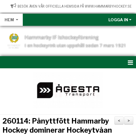
BESÖK ÄVEN VÅR OFFICIELLA HEMSIDA PÅ WWW.HAMMARBYHOCKEY.SE
HEM
LOGGA IN
Hammarby IF Ishockeyförening
I en hockeyrink utan uppehåll sedan 7 mars 1921
START
NYHETER
OM HAMMARBY HOCKEY
KONTAKT
260114: Pånyttfött Hammarby
<
>
KALENDER
Hockey dominerar Hockeytvåan