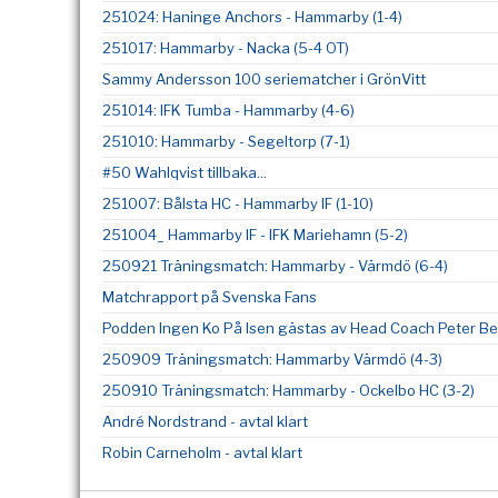
251024: Haninge Anchors - Hammarby (1-4)
251017: Hammarby - Nacka (5-4 OT)
Sammy Andersson 100 seriematcher i GrönVitt
251014: IFK Tumba - Hammarby (4-6)
251010: Hammarby - Segeltorp (7-1)
#50 Wahlqvist tillbaka...
251007: Bålsta HC - Hammarby IF (1-10)
251004_ Hammarby IF - IFK Mariehamn (5-2)
250921 Träningsmatch: Hammarby - Värmdö (6-4)
Matchrapport på Svenska Fans
Podden Ingen Ko På Isen gästas av Head Coach Peter Ber
250909 Träningsmatch: Hammarby Värmdö (4-3)
250910 Träningsmatch: Hammarby - Ockelbo HC (3-2)
André Nordstrand - avtal klart
Robin Carneholm - avtal klart