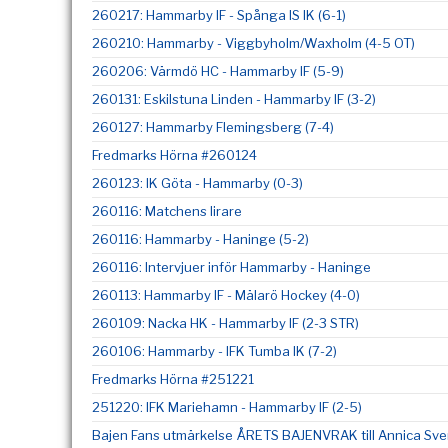
260217: Hammarby IF - Spånga IS IK (6-1)
260210: Hammarby - Viggbyholm/Waxholm (4-5 OT)
260206: Värmdö HC - Hammarby IF (5-9)
260131: Eskilstuna Linden - Hammarby IF (3-2)
260127: Hammarby Flemingsberg (7-4)
Fredmarks Hörna #260124
260123: IK Göta - Hammarby (0-3)
260116: Matchens lirare
260116: Hammarby - Haninge (5-2)
260116: Intervjuer inför Hammarby - Haninge
260113: Hammarby IF - Mälarö Hockey (4-0)
260109: Nacka HK - Hammarby IF (2-3 STR)
260106: Hammarby - IFK Tumba IK (7-2)
Fredmarks Hörna #251221
251220: IFK Mariehamn - Hammarby IF (2-5)
Bajen Fans utmärkelse ÅRETS BAJENVRAK till Annica Sv