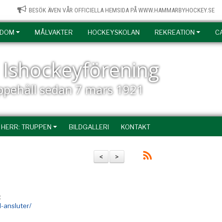
BESÖK ÄVEN VÅR OFFICIELLA HEMSIDA PÅ WWW.HAMMARBYHOCKEY.SE
DOM
MÅLVAKTER
HOCKEYSKOLAN
REKREATION
C
Ishockeyförening
uppehåll sedan 7 mars 1921
 HERR: TRUPPEN
BILDGALLERI
KONTAKT
<
>
:
-ansluter/