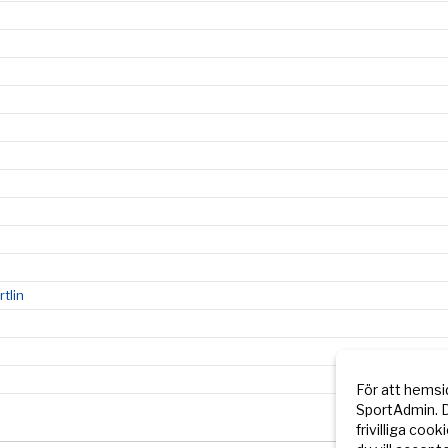
tlin
För att hemsi
SportAdmin. D
frivilliga cook