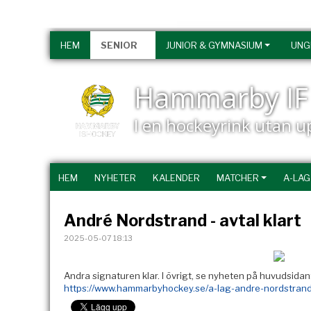
HEM
SENIOR
JUNIOR & GYMNASIUM
UNG
Hammarby IF 
I en hockeyrink utan 
HEM
NYHETER
KALENDER
MATCHER
A-LAG
André Nordstrand - avtal klart
2025-05-07 18:13
Andra signaturen klar. I övrigt, se nyheten på huvudsidan
https://www.hammarbyhockey.se/a-lag-andre-nordstrand