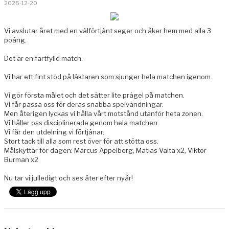
2025-12-20
BILDGALLERI
Vi avslutar året med en välförtjänt seger och åker hem med alla 3
KONTAKT
poäng.
Det är en fartfylld match.
Vi har ett fint stöd på läktaren som sjunger hela matchen igenom.
Vi gör första målet och det sätter lite prägel på matchen.
Vi får passa oss för deras snabba spelvändningar.
Men återigen lyckas vi hålla vårt motstånd utanför heta zonen.
Vi håller oss disciplinerade genom hela matchen.
Vi får den utdelning vi förtjänar.
Stort tack till alla som rest över för att stötta oss.
Målskyttar för dagen: Marcus Appelberg, Matias Valta x2, Viktor
Burman x2
Nu tar vi julledigt och ses åter efter nyår!