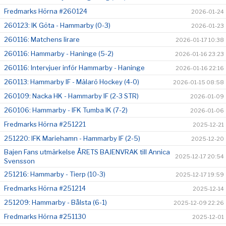
Fredmarks Hörna #260124
2026-01-24
260123: IK Göta - Hammarby (0-3)
2026-01-23
260116: Matchens lirare
2026-01-17 10:38
260116: Hammarby - Haninge (5-2)
2026-01-16 23:23
260116: Intervjuer inför Hammarby - Haninge
2026-01-16 22:16
260113: Hammarby IF - Mälarö Hockey (4-0)
2026-01-15 08:58
260109: Nacka HK - Hammarby IF (2-3 STR)
2026-01-09
260106: Hammarby - IFK Tumba IK (7-2)
2026-01-06
Fredmarks Hörna #251221
2025-12-21
251220: IFK Mariehamn - Hammarby IF (2-5)
2025-12-20
Bajen Fans utmärkelse ÅRETS BAJENVRAK till Annica
2025-12-17 20:54
Svensson
251216: Hammarby - Tierp (10-3)
2025-12-17 19:59
Fredmarks Hörna #251214
2025-12-14
251209: Hammarby - Bålsta (6-1)
2025-12-09 22:26
Fredmarks Hörna #251130
2025-12-01