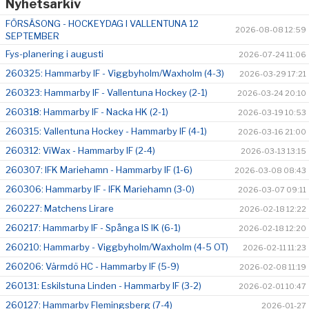
Nyhetsarkiv
FÖRSÄSONG - HOCKEYDAG I VALLENTUNA 12
2026-08-08 12:59
SEPTEMBER
Fys-planering i augusti
2026-07-24 11:06
260325: Hammarby IF - Viggbyholm/Waxholm (4-3)
2026-03-29 17:21
260323: Hammarby IF - Vallentuna Hockey (2-1)
2026-03-24 20:10
260318: Hammarby IF - Nacka HK (2-1)
2026-03-19 10:53
260315: Vallentuna Hockey - Hammarby IF (4-1)
2026-03-16 21:00
260312: ViWax - Hammarby IF (2-4)
2026-03-13 13:15
260307: IFK Mariehamn - Hammarby IF (1-6)
2026-03-08 08:43
260306: Hammarby IF - IFK Mariehamn (3-0)
2026-03-07 09:11
260227: Matchens Lirare
2026-02-18 12:22
260217: Hammarby IF - Spånga IS IK (6-1)
2026-02-18 12:20
260210: Hammarby - Viggbyholm/Waxholm (4-5 OT)
2026-02-11 11:23
260206: Värmdö HC - Hammarby IF (5-9)
2026-02-08 11:19
260131: Eskilstuna Linden - Hammarby IF (3-2)
2026-02-01 10:47
260127: Hammarby Flemingsberg (7-4)
2026-01-27