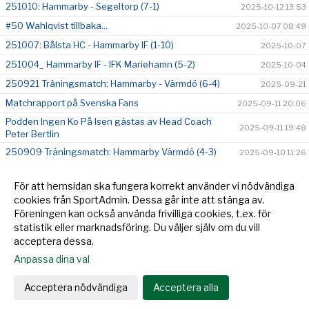
251010: Hammarby - Segeltorp (7-1)
2025-10-12 13:53
#50 Wahlqvist tillbaka...
2025-10-07 08:49
251007: Bålsta HC - Hammarby IF (1-10)
2025-10-07
251004_ Hammarby IF - IFK Mariehamn (5-2)
2025-10-04
250921 Träningsmatch: Hammarby - Värmdö (6-4)
2025-09-21
Matchrapport på Svenska Fans
2025-09-11 20:06
Podden Ingen Ko På Isen gästas av Head Coach
2025-09-11 19:48
Peter Bertlin
250909 Träningsmatch: Hammarby Värmdö (4-3)
2025-09-10 11:26
250910 Träningsmatch: Hammarby - Ockelbo HC (3-
2025-09-10 11:23
2)
För att hemsidan ska fungera korrekt använder vi nödvändiga
cookies från SportAdmin. Dessa går inte att stänga av.
André Nordstrand - avtal klart
2025-05-07 18:13
Föreningen kan också använda frivilliga cookies, t.ex. för
Robin Carneholm - avtal klart
2025-05-06 22:07
statistik eller marknadsföring. Du väljer själv om du vill
acceptera dessa.
Anpassa dina val
Cookie-
Gå till
inställningar
Webbversion
Acceptera nödvändiga
Acceptera alla