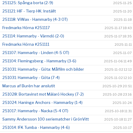
251125: Spånga borta (2-9)
2025-11-25
251121: HIF - Tierp HK: Inställt
2025-11-20
251118: ViWax - Hammarby (4-3 OT)
2025-11-18
Fredmarks Hörna #251117
2025-11-17 18:43
251114: Hammarby - Värmdö (2-0)
2025-11-17 18:35
Fredmarks Hörna #251111
2025-11-11
251107: Hammarby - Linden (4-5 OT)
2025-11-07
251104: Flemingsberg - Hammarby (3-6)
2025-11-06 11:49
251031: Hammarby - Göta: Målfilm och bilder
2025-11-02 12:12
251031: Hammarby - Göta (7-4)
2025-11-02 12:10
Marcus af Burén har anslutit
2025-10-29 20:51
251028: Bortavinst mot Mälarö Hockey (7-2)
2025-10-28 23:16
251024: Haninge Anchors - Hammarby (1-4)
2025-10-24
251017: Hammarby - Nacka (5-4 OT)
2025-10-18 11:31
Sammy Andersson 100 seriematcher i GrönVitt
2025-10-18 11:27
251014: IFK Tumba - Hammarby (4-6)
2025-10-17