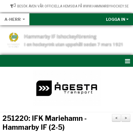
BESÖK ÄVEN VÅR OFFICIELLA HEMSIDA PÅ WWW.HAMMARBYHOCKEY.SE
A-HERR
LOGGA IN
Hammarby IF Ishockeyförening
I en hockeyrink utan uppehåll sedan 7 mars 1921
HEM
NYHETER
KALENDER
MATCHER
251220: IFK Mariehamn -
<
>
A-LAG HERR: TRUPPEN
Hammarby IF (2-5)