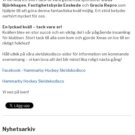
Björkhagen
,
Fastighetsbyrån Enskede
och
Gracia Repro
som
hjälpte till att göra denna fantastiska kväll möjlig. Ert stöd betyder
oerhört mycket för oss.
En lyckad kväll – tack vare er!
Kvällen blev en stor succé och en viktig del i vår pågående insamling
för klubben. Stort tack till alla som kom och gjorde Xmas on Ice till en
riktigt folkfest!
Håll utkik på våra skridskodisco-sidor för information om kommande
evenemang – vi kan lova att det blir minst lika roligt nästa gång!
Facebook - Hammarby Hockey Skridskodisco
Hammarby Hockey Skridskodisco
Vi ses på isen!
Nyhetsarkiv