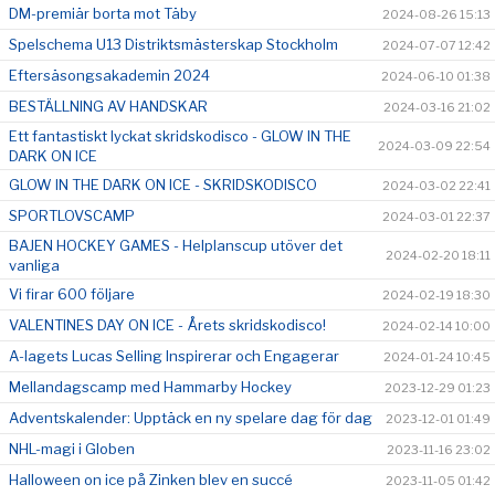
DM-premiär borta mot Täby
2024-08-26 15:13
Spelschema U13 Distriktsmästerskap Stockholm
2024-07-07 12:42
Eftersäsongsakademin 2024
2024-06-10 01:38
BESTÄLLNING AV HANDSKAR
2024-03-16 21:02
Ett fantastiskt lyckat skridskodisco - GLOW IN THE
2024-03-09 22:54
DARK ON ICE
GLOW IN THE DARK ON ICE - SKRIDSKODISCO
2024-03-02 22:41
SPORTLOVSCAMP
2024-03-01 22:37
BAJEN HOCKEY GAMES - Helplanscup utöver det
2024-02-20 18:11
vanliga
Vi firar 600 följare
2024-02-19 18:30
VALENTINES DAY ON ICE - Årets skridskodisco!
2024-02-14 10:00
A-lagets Lucas Selling Inspirerar och Engagerar
2024-01-24 10:45
Mellandagscamp med Hammarby Hockey
2023-12-29 01:23
Adventskalender: Upptäck en ny spelare dag för dag
2023-12-01 01:49
NHL-magi i Globen
2023-11-16 23:02
Halloween on ice på Zinken blev en succé
2023-11-05 01:42