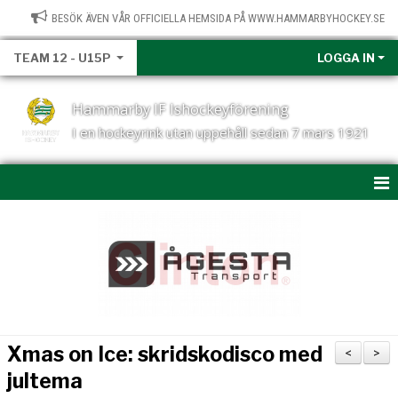
BESÖK ÄVEN VÅR OFFICIELLA HEMSIDA PÅ WWW.HAMMARBYHOCKEY.SE
TEAM 12 - U15P
LOGGA IN
Hammarby IF Ishockeyförening
I en hockeyrink utan uppehåll sedan 7 mars 1921
HEM
NYHETER
KALENDER
MATCHER
Xmas on Ice: skridskodisco med
<
>
TRUPPEN T12
jultema