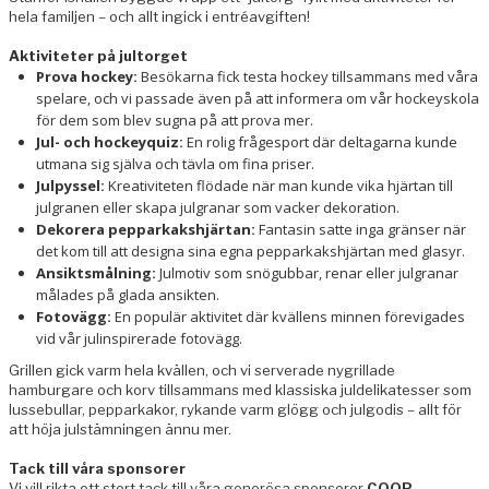
hela familjen – och allt ingick i entréavgiften!
Aktiviteter på jultorget
Prova hockey:
Besökarna fick testa hockey tillsammans med våra
spelare, och vi passade även på att informera om vår hockeyskola
för dem som blev sugna på att prova mer.
Jul- och hockeyquiz:
En rolig frågesport där deltagarna kunde
utmana sig själva och tävla om fina priser.
Julpyssel:
Kreativiteten flödade när man kunde vika hjärtan till
julgranen eller skapa julgranar som vacker dekoration.
Dekorera pepparkakshjärtan:
Fantasin satte inga gränser när
det kom till att designa sina egna pepparkakshjärtan med glasyr.
Ansiktsmålning:
Julmotiv som snögubbar, renar eller julgranar
målades på glada ansikten.
Fotovägg:
En populär aktivitet där kvällens minnen förevigades
vid vår julinspirerade fotovägg.
Grillen gick varm hela kvällen, och vi serverade nygrillade
hamburgare och korv tillsammans med klassiska juldelikatesser som
lussebullar, pepparkakor, rykande varm glögg och julgodis – allt för
att höja julstämningen ännu mer.
Tack till våra sponsorer
Vi vill rikta ett stort tack till våra generösa sponsorer
COOP