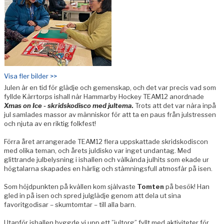
Visa fler bilder >>
Julen är en tid för glädje och gemenskap, och det var precis vad som
fyllde Kärrtorps ishall när Hammarby Hockey TEAM12 anordnade
Xmas on Ice - skridskodisco med jultema
.
Trots att det var nära inpå
jul samlades massor av människor för att ta en paus från julstressen
och njuta av en riktig folkfest!
Förra året arrangerade TEAM12 flera uppskattade skridskodiscon
med olika teman, och årets juldisko var inget undantag. Med
glittrande julbelysning i ishallen och välkända julhits som ekade ur
högtalarna skapades en härlig och stämningsfull atmosfär på isen.
Som höjdpunkten på kvällen kom självaste
Tomten
på besök! Han
gled in på isen och spred julglädje genom att dela ut sina
favoritgodisar – skumtomtar – till alla barn.
Utanför ishallen byggde vi upp ett ”jultorg” fyllt med aktiviteter för