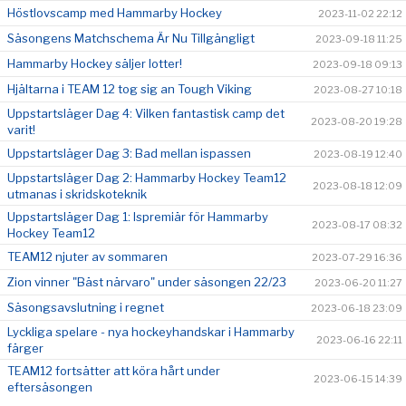
Höstlovscamp med Hammarby Hockey
2023-11-02 22:12
Säsongens Matchschema Är Nu Tillgängligt
2023-09-18 11:25
Hammarby Hockey säljer lotter!
2023-09-18 09:13
Hjältarna i TEAM 12 tog sig an Tough Viking
2023-08-27 10:18
Uppstartsläger Dag 4: Vilken fantastisk camp det
2023-08-20 19:28
varit!
Uppstartsläger Dag 3: Bad mellan ispassen
2023-08-19 12:40
Uppstartsläger Dag 2: Hammarby Hockey Team12
2023-08-18 12:09
utmanas i skridskoteknik
Uppstartsläger Dag 1: Ispremiär för Hammarby
2023-08-17 08:32
Hockey Team12
TEAM12 njuter av sommaren
2023-07-29 16:36
Zion vinner "Bäst närvaro" under säsongen 22/23
2023-06-20 11:27
Säsongsavslutning i regnet
2023-06-18 23:09
Lyckliga spelare - nya hockeyhandskar i Hammarby
2023-06-16 22:11
färger
TEAM12 fortsätter att köra hårt under
2023-06-15 14:39
eftersäsongen