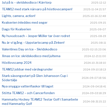
Jul på is – skridskodisco i Kärrtorp
2025-12-12
TEAM12 med stark närvaro på höstlovscampen!
2025-11-04 21:57
Lights, camera, action!
2025-10-16 22:48
Kvalserien inleddes med seger
2025-09-15
Dags för Kvalserien
2025-09-07
Ny huvudcoach – Jesper Möller tar över rodret
2025-08-19
Nu är vi igång – Uppstartscamp på Zinken!
2025-08-11
Valentines Day on Ice – Skridskodisco
2025-02-15 23:06
Xmas on Ice: skridskodisco med jultema
2024-12-21 11:00
Höstlovscamp 2024
2024-10-31 18:10
TEAM12 jobbar med värdegrunder
2024-09-10 18:13
Stark säsongsstart på Glen Johansson Cup i
2024-09-07 18:56
Södertälje
Nya snygga vattenflaskor till laget
2024-09-04 18:41
Stötta TEAM12 – och Cancerfonden
2024-09-03 18:29
Hammarby Hockey TEAM12 Testar Golf i Samarbete
2024-08-31 15:22
med Hammarby Golf