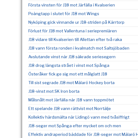
Första vinsten för J18 mot Järfälla i Kvalserien
Poängtapp i slutet för J18 mot Wings
Nyköping gick vinnande ur J18-striden på Kärrtorp
Förlust för J18 mot Vallentuna i seriepremiären
J18 vidare till Kvalserien till Allettan efter två raka
J18 vann första ronden i kvalmatch mot Saltsjöbaden
Avslutande vinst när J18 säkrade seriesegern
J18 drog längsta strået i vinst mot Spånga
Österåker fick ge sig mot ett målglatt J18
Till sist segrade J18 mot Mälarö Hockey borta
J18-vinst mot SK Iron borta
Målsnålt mot Järfälla när J18 vann toppmötet
Ett spelande J18 vann rättvist mot Norrtälje
Kollektiv härdsmälta när Lidingö vann med tvåsiffrigt
J18-seger mot Spånga efter mycket om och men
Effektiv andraperiod bäddade för J18-seger mot Mälarö 