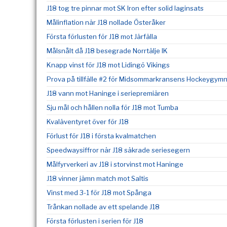
J18 tog tre pinnar mot SK Iron efter solid laginsats
Målinflation när J18 nollade Österåker
Första förlusten för J18 mot Järfälla
Målsnålt då J18 besegrade Norrtälje IK
Knapp vinst för J18 mot Lidingö Vikings
Prova på tillfälle #2 för Midsommarkransens Hockeygym
J18 vann mot Haninge i seriepremiären
Sju mål och hållen nolla för J18 mot Tumba
Kvaläventyret över för J18
Förlust för J18 i första kvalmatchen
Speedwaysiffror när J18 säkrade seriesegern
Målfyrverkeri av J18 i storvinst mot Haninge
J18 vinner jämn match mot Saltis
Vinst med 3-1 för J18 mot Spånga
Trånkan nollade av ett spelande J18
Första förlusten i serien för J18