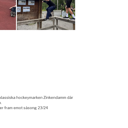
på klassiska hockeymarken Zinkendamm där
n.
 ser fram emot säsong 23/24