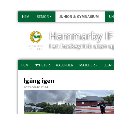
HEM
SENIOR
JUNIOR & GYMNASIUM
U
Hammarby IF 
I en hockeyrink utan 
HEM
NYHETER
KALENDER
MATCHER
U18-T
Igång igen
2023-08-10 12:44