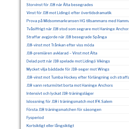
Storvinst för J18 när Älta besegrades
Vinst för J18 mot Lidingö efter övertidsdramatik
Prova på Midsommarkransen HG tillsammans med Hammar
Tvåsiffrigt när J18 stod som segrare mot Haninge Anchor
Straffar avgjorde när J18 besegrade Spånga
J18-vinst mot Trånkan efter viss möda
J18-premiären avklarad – Vinst mot Älta
Delad pott när J18 spelade mot Lidingö Vikings
Mycket vilja bäddade för J18-seger mot Wings
J18-vinst mot Tumba Hockey efter förlängning och straff
J18 vann returmötet borta mot Haninge Anchors
Intensivt och lyckat J18-träningsläger
Islossning för J18 i träningsmatch mot IFK Salem
Första J18 träningsmatchen för säsongen
Fysperiod
Kortsiktigt eller långsiktigt