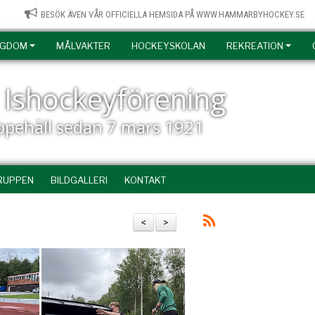
BESÖK ÄVEN VÅR OFFICIELLA HEMSIDA PÅ WWW.HAMMARBYHOCKEY.SE
NGDOM
MÅLVAKTER
HOCKEYSKOLAN
REKREATION
Ishockeyförening
uppehåll sedan 7 mars 1921
RUPPEN
BILDGALLERI
KONTAKT
<
>