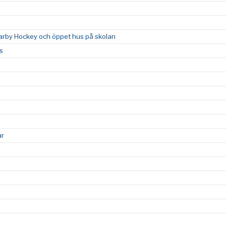
by Hockey och öppet hus på skolan
s
ar