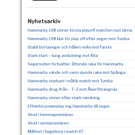
Nyhetsarkiv
Hammarby U18 vinner första playoff matchen mot Järna
Hammarby U18 klar för play off efter seger mot Tumba
Stabil bortaseger och hållen nolla mot Farsta
Stark start – tung avslutning mot Älta
Segersviten fortsätter: åttonde raka för Hammarby
Hammarby vände och vann sjunde raka mot Spånga
Hammarby starkast i målrik match mot Tumba
Hammarby drog ifrån – 7–2 mot Åker/Strängnäs
Hammarby vinner efter stark vändning
Effektivt powerplay tog Hammarby till seger
Vinst i hemmapremiären
Vinst i seriepremiären
Målfest i Segeltorp i match #7