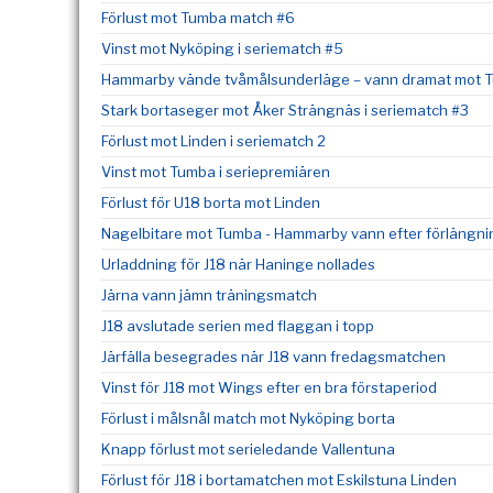
Förlust mot Tumba match #6
Vinst mot Nyköping i seriematch #5
Hammarby vände tvåmålsunderläge – vann dramat mot Tu
Stark bortaseger mot Åker Strängnäs i seriematch #3
Förlust mot Linden i seriematch 2
Vinst mot Tumba i seriepremiären
Förlust för U18 borta mot Linden
Nagelbitare mot Tumba - Hammarby vann efter förlängni
Urladdning för J18 när Haninge nollades
Järna vann jämn träningsmatch
J18 avslutade serien med flaggan i topp
Järfälla besegrades när J18 vann fredagsmatchen
Vinst för J18 mot Wings efter en bra förstaperiod
Förlust i målsnål match mot Nyköping borta
Knapp förlust mot serieledande Vallentuna
Förlust för J18 i bortamatchen mot Eskilstuna Linden