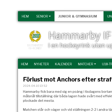
HEM
SENIOR
JUNIOR & GYMNASIUM
U
Hammarby IF 
I en hockeyrink utan 
HEM
NYHETER
KALENDER
MATCHER
U18-T
Förlust mot Anchors efter straf
2024-04-10 13:52
Hammarby fick bara med sig en poäng i tisdagens bortam
målsnål tillställning där båda lagen hade svårt med effek
plockade det mesta.
Matchen står och väger och vid ställningen 2-2 i andra tän