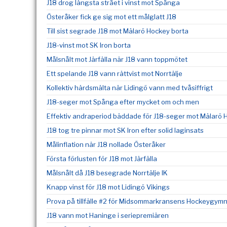
J18 drog längsta strået i vinst mot Spånga
Österåker fick ge sig mot ett målglatt J18
Till sist segrade J18 mot Mälarö Hockey borta
J18-vinst mot SK Iron borta
Målsnålt mot Järfälla när J18 vann toppmötet
Ett spelande J18 vann rättvist mot Norrtälje
Kollektiv härdsmälta när Lidingö vann med tvåsiffrigt
J18-seger mot Spånga efter mycket om och men
Effektiv andraperiod bäddade för J18-seger mot Mälarö 
J18 tog tre pinnar mot SK Iron efter solid laginsats
Målinflation när J18 nollade Österåker
Första förlusten för J18 mot Järfälla
Målsnålt då J18 besegrade Norrtälje IK
Knapp vinst för J18 mot Lidingö Vikings
Prova på tillfälle #2 för Midsommarkransens Hockeygym
J18 vann mot Haninge i seriepremiären