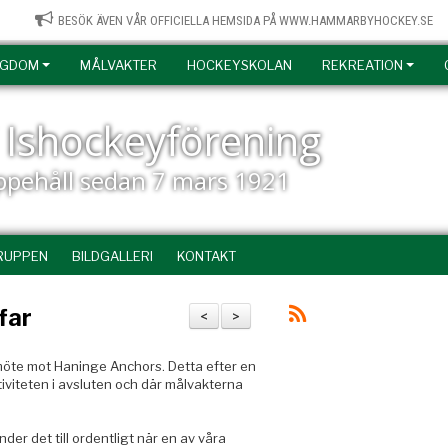
BESÖK ÄVEN VÅR OFFICIELLA HEMSIDA PÅ WWW.HAMMARBYHOCKEY.SE
NGDOM
MÅLVAKTER
HOCKEYSKOLAN
REKREATION
Ishockeyförening
uppehåll sedan 7 mars 1921
RUPPEN
BILDGALLERI
KONTAKT
far
<
>
öte mot Haninge Anchors. Detta efter en
tiviteten i avsluten och där målvakterna
der det till ordentligt när en av våra