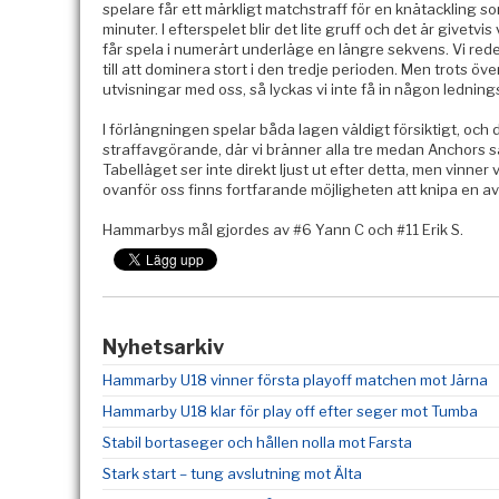
spelare får ett märkligt matchstraff för en knätackling s
minuter. I efterspelet blir det lite gruff och det är givetvi
får spela i numerärt underläge en längre sekvens. Vi red
till att dominera stort i den tredje perioden. Men trots över
utvisningar med oss, så lyckas vi inte få in någon lednin
I förlängningen spelar båda lagen väldigt försiktigt, och då
straffavgörande, där vi bränner alla tre medan Anchors 
Tabelläget ser inte direkt ljust ut efter detta, men vinne
ovanför oss finns fortfarande möjligheten att knipa en av d
Hammarbys mål gjordes av #6 Yann C och #11 Erik S.
Nyhetsarkiv
Hammarby U18 vinner första playoff matchen mot Järna
Hammarby U18 klar för play off efter seger mot Tumba
Stabil bortaseger och hållen nolla mot Farsta
Stark start – tung avslutning mot Älta