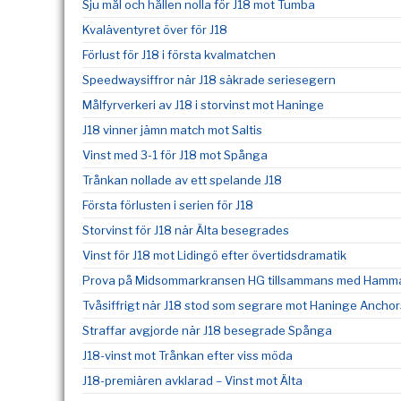
Sju mål och hållen nolla för J18 mot Tumba
Kvaläventyret över för J18
Förlust för J18 i första kvalmatchen
Speedwaysiffror när J18 säkrade seriesegern
Målfyrverkeri av J18 i storvinst mot Haninge
J18 vinner jämn match mot Saltis
Vinst med 3-1 för J18 mot Spånga
Trånkan nollade av ett spelande J18
Första förlusten i serien för J18
Storvinst för J18 när Älta besegrades
Vinst för J18 mot Lidingö efter övertidsdramatik
Prova på Midsommarkransen HG tillsammans med Hammar
Tvåsiffrigt när J18 stod som segrare mot Haninge Anchor
Straffar avgjorde när J18 besegrade Spånga
J18-vinst mot Trånkan efter viss möda
J18-premiären avklarad – Vinst mot Älta