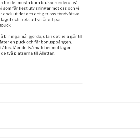
om för det mesta bara brukar rendera två
s vi som får flest utvisningar mot oss och vi
er dock ut det och det ger oss tändvätska
läget och trots att vi får ett par
gspuck.
 blir inga mål gjorda, utan det hela går till
sätter en puck och får bonuspoängen.
r vi återstående två matcher mot lagen
e två platserna till Allettan.