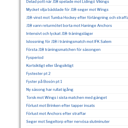
Delad pott när J18 spelade mot Lidingö Vikings
Mycket vilja bäddade för J18-seger mot Wings
J18-vinst mot Tumba Hockey efter förlängning och straff
J18 vann returmötet borta mot Haninge Anchors
Intensivt och lyckat J18-träningsläger
Islossning för J18 i träningsmatch mot IFK Salem
Första J18 träningsmatchen för säsongen
Fysperiod
Kortsiktigt eller långsiktigt
Fystester pt 2
Fyster på Bosön pt 1
Ny säsong har rullat igång
Torsk mot Wings i sista matchen med gänget
Förlust mot Brinken efter tapper insats
Förlust mot Anchors efter straffar
Seger mot Segeltorp efter nervösa slutminuter