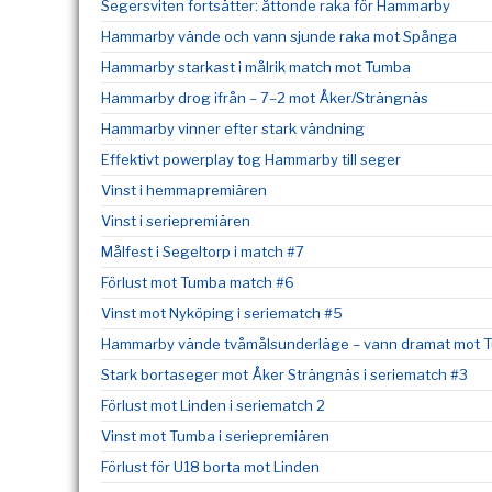
Segersviten fortsätter: åttonde raka för Hammarby
Hammarby vände och vann sjunde raka mot Spånga
Hammarby starkast i målrik match mot Tumba
Hammarby drog ifrån – 7–2 mot Åker/Strängnäs
Hammarby vinner efter stark vändning
Effektivt powerplay tog Hammarby till seger
Vinst i hemmapremiären
Vinst i seriepremiären
Målfest i Segeltorp i match #7
Förlust mot Tumba match #6
Vinst mot Nyköping i seriematch #5
Hammarby vände tvåmålsunderläge – vann dramat mot Tu
Stark bortaseger mot Åker Strängnäs i seriematch #3
Förlust mot Linden i seriematch 2
Vinst mot Tumba i seriepremiären
Förlust för U18 borta mot Linden