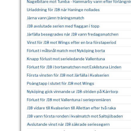
Nagelbitare mot Tumba - Hammarby vann efter förlängni
Urladdning för J18 när Haninge nollades
Järna vann jämn träningsmatch
J18 avslutade serien med flaggan i topp
Järfälla besegrades när J18 vann fredagsmatchen
Vinst för J18 mot Wings efter en bra förstaperiod
Förlust i målsnål match mot Nyköping borta
Knapp förlust mot serieledande Vallentuna
Förlust för J18 i bortamatchen mot Eskilstuna Linden
Första vinsten för J18 mot Järfälla i Kvalserien
Poängtapp i slutet för J18 mot Wings
Nyköping gick vinnande ur J18-striden på Kärrtorp
Förlust för J18 mot Vallentuna i seriepremiären
J18 vidare till Kvalserien till Allettan efter två raka
J18 vann första ronden i kvalmatch mot Saltsjöbaden
Avslutande vinst när J18 säkrade seriesegern