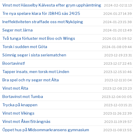
Vinst mot Hässelby Kälvesta efter grym upphämtning
2024-02-02 11:13
Tre nya spelare klara för J18/HG säs 24/25
2024-01-27 14:39
Ineffektiviteten straffade oss mot Nyköping
2024-01-23 15:38
Seger mot Järna
2024-01-20 13:49
Två tunga förluster mot Boo och Wings
2024-01-15 09:52
Torsk i sudden mot Göta
2024-01-08 09:44
Sömnig seger i sista seriematchen
2023-12-19 23:31
Boortavinst!
2023-12-17 22:45
Tapper insats, men torsk mot Linden
2023-12-15 10:46
Bra spel och ny seger mot Älta
2023-12-11 10:04
Vinst mot Älta
2023-12-08 23:23
Bortavinst mot Tumba
2023-12-04 00:05
Trycka på knappen
2023-12-03 15:21
Vinst mot Vikings
2023-11-26 22:39
Vinst mot Åker/Strängnäs
2023-11-19 19:57
Öppet hus på Midsommarkransens gymnasium
2023-11-08 13:55