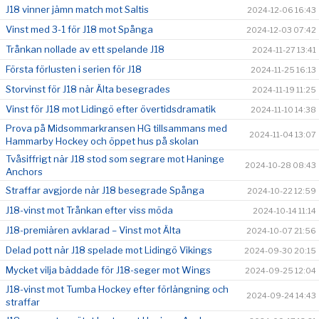
J18 vinner jämn match mot Saltis
2024-12-06 16:43
Vinst med 3-1 för J18 mot Spånga
2024-12-03 07:42
Trånkan nollade av ett spelande J18
2024-11-27 13:41
Första förlusten i serien för J18
2024-11-25 16:13
Storvinst för J18 när Älta besegrades
2024-11-19 11:25
Vinst för J18 mot Lidingö efter övertidsdramatik
2024-11-10 14:38
Prova på Midsommarkransen HG tillsammans med
2024-11-04 13:07
Hammarby Hockey och öppet hus på skolan
Tvåsiffrigt när J18 stod som segrare mot Haninge
2024-10-28 08:43
Anchors
Straffar avgjorde när J18 besegrade Spånga
2024-10-22 12:59
J18-vinst mot Trånkan efter viss möda
2024-10-14 11:14
J18-premiären avklarad – Vinst mot Älta
2024-10-07 21:56
Delad pott när J18 spelade mot Lidingö Vikings
2024-09-30 20:15
Mycket vilja bäddade för J18-seger mot Wings
2024-09-25 12:04
J18-vinst mot Tumba Hockey efter förlängning och
2024-09-24 14:43
straffar