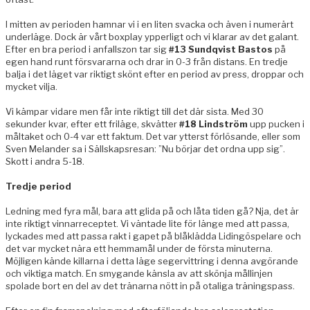
I mitten av perioden hamnar vi i en liten svacka och även i numerärt
underläge. Dock är vårt boxplay ypperligt och vi klarar av det galant.
Efter en bra period i anfallszon tar sig
#13 Sundqvist Bastos
på
egen hand runt försvararna och drar in 0-3 från distans. En tredje
balja i det läget var riktigt skönt efter en period av press, droppar och
mycket vilja.
Vi kämpar vidare men får inte riktigt till det där sista. Med 30
sekunder kvar, efter ett friläge, skvätter
#18 Lindström
upp pucken i
måltaket och 0-4 var ett faktum. Det var ytterst förlösande, eller som
Sven Melander sa i Sällskapsresan: ”Nu börjar det ordna upp sig”.
Skott i andra 5-18.
Tredje period
Ledning med fyra mål, bara att glida på och låta tiden gå? Nja, det är
inte riktigt vinnarreceptet. Vi väntade lite för länge med att passa,
lyckades med att passa rakt i gapet på blåklädda Lidingöspelare och
det var mycket nära ett hemmamål under de första minuterna.
Möjligen kände killarna i detta läge segervittring i denna avgörande
och viktiga match. En smygande känsla av att skönja mållinjen
spolade bort en del av det tränarna nött in på otaliga träningspass.