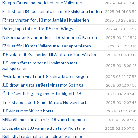
Knapp förlust mot serieledande Vallentuna
2025-04-04 09:45
Förlust för J18 i bortamatchen mot Eskilstuna Linden
2025-04-01 08:50
Första vinsten för J18 mot Järfälla i Kvalserien
2025-03-28 08:36
Poängtapp i slutet för J18 mot Wings
2025-03-26 08:17
Nyköping gick vinnande ur J18-striden på Kärrtorp
2025-03-24 08:17
Förlust för J18 mot Vallentuna i seriepremiären
2025-03-21 13:51
J18 vidare till Kvalserien till Allettan efter två raka
2025-03-15 19:15
J18 vann första ronden i kvalmatch mot
2025-03-13 08:23
Saltsjöbaden
Avslutande vinst när J18 säkrade seriesegern
2025-03-12 07:55
J18 drog längsta strået i vinst mot Spånga
2025-03-12 07:52
Österåker fick ge sig mot ett målglatt J18
2025-03-12 07:48
Till sist segrade J18 mot Mälarö Hockey borta
2025-03-12 07:46
J18-vinst mot SK Iron borta
2025-03-12 07:41
Målsnålt mot Järfälla när J18 vann toppmötet
2025-02-27 07:07
Ett spelande J18 vann rättvist mot Norrtälje
2025-02-20 07:54
Kollektiv härdsmälta när Lidingö vann med