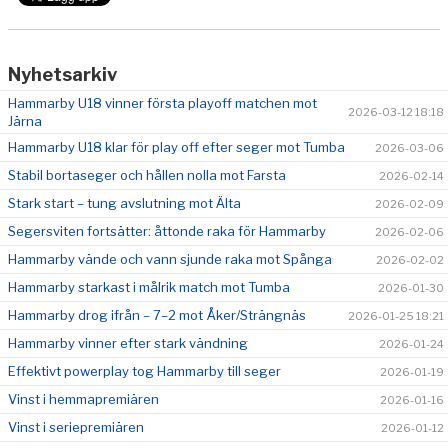
Nyhetsarkiv
Hammarby U18 vinner första playoff matchen mot
2026-03-12 18:18
Järna
Hammarby U18 klar för play off efter seger mot Tumba
2026-03-06
Stabil bortaseger och hållen nolla mot Farsta
2026-02-14
Stark start – tung avslutning mot Älta
2026-02-09
Segersviten fortsätter: åttonde raka för Hammarby
2026-02-06
Hammarby vände och vann sjunde raka mot Spånga
2026-02-02
Hammarby starkast i målrik match mot Tumba
2026-01-30
Hammarby drog ifrån – 7–2 mot Åker/Strängnäs
2026-01-25 18:21
Hammarby vinner efter stark vändning
2026-01-24
Effektivt powerplay tog Hammarby till seger
2026-01-19
Vinst i hemmapremiären
2026-01-16
Vinst i seriepremiären
2026-01-12