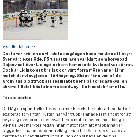
Visa fler bilder >>
Detta var kvällen då vi i sista omgången hade makten att styra
över vårt eget öde. Förutsättningen var klart som korvspad:
Bajenvinst över Lidingö och ett kommande kvalspel var säkrat.
Dock är Lidingö ett bra lag och vårt förra möte var en jämn
match där vi avgjorde i förlängning. Skönt för nivån på de
grönvitas blodtryck att resultatet sent på torsdagskvällen
skrevs till det bästa inom speedway - En klassisk femetta.
Första period
Det låg en spänd, eller förresten mer korrekt formulerad, laddad och
exalterad förväntan i luften när vår trupp lämnade fastlandet för att
bege sig över bron för en avslutande match i serien mot Lidingö
Vikings. Det märktes redan innan matchstart att grabbarna var
taggade till tusen för denna viktiga match. Från första sekund av
matchen var det direkt fullt ös in i zon och vi hade en del fina