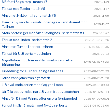
Målfest i Segeltorp i match #7
2025-11-21
Förlust mot Tumba match #6
2025-11-17
Vinst mot Nyköping i seriematch #5
2025-11-09
Hammarby vände tvåmålsunderläge – vann dramat mot
2025-11-07
Tullinge
Stark bortaseger mot Åker Strängnäs i seriematch #3
2025-10-27
Förlust mot Linden i seriematch 2
2025-10-21 20:26
Vinst mot Tumba i seriepremiären
2025-10-05 09:35
Förlust för U18 borta mot Linden
2025-09-22
Nagelbitare mot Tumba - Hammarby vann efter
2025-09-19 08:00
förlängning
Urladdning för J18 när Haninge nollades
2025-08-25 23:29
Järna vann jämn träningsmatch
2025-08-25 23:20
J18 avslutade serien med flaggan i topp
2025-04-21 09:43
Järfälla besegrades när J18 vann fredagsmatchen
2025-04-12 07:44
Vinst för J18 mot Wings efter en bra förstaperiod
2025-04-09 09:01
Förlust i målsnål match mot Nyköping borta
2025-04-07 18:00