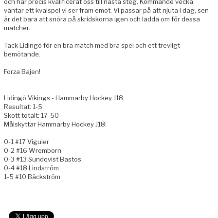
och har precis kvalificerat oss till nästa steg. Kommande vecka
väntar ett kvalspel vi ser fram emot. Vi passar på att njuta i dag, sen
är det bara att snöra på skridskorna igen och ladda om för dessa
matcher.
Tack Lidingö för en bra match med bra spel och ett trevligt
bemötande.
Forza Bajen!
Lidingö Vikings - Hammarby Hockey J18
Resultat: 1-5
Skott totalt: 17-50
Målskyttar Hammarby Hockey J18:
0-1 #17 Viguier
0-2 #16 Wremborn
0-3 #13 Sundqvist Bastos
0-4 #18 Lindström
1-5 #10 Bäckström