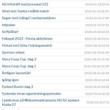
HG infoträff med provspel 1/12
2023-10-23 20:41
Vinst mot Tumba i målrik match
2023-10-22 23:50
Seger mot Lidingö i seriepremiären
2023-10-15 17:39
Inbjudan
2023-10-07 12:52
Soffplåtar!
2023-09-18 22:23
Folkspel 2023 - Första aktiviteten
2023-09-18 09:10
Förlust mot Göta i träningsmatch
2023-08-31 23:33
Sponsor sökes
2023-08-29 16:39
Stora Coop Cup, dag 2
2023-08-27 20:33
Stora Coop Cup, dag 1
2023-08-26 20:39
Äntligen ispremiär!
2023-08-10 22:29
Igång igen
2023-08-10 12:44
Fystest Bosön dag 2
2023-06-12 09:18
Fystester innan egenträningsperioden
2023-06-10 16:18
1 plats kvar på Midsommarkransens HG för spelare
2023-05-13 17:11
födda 07