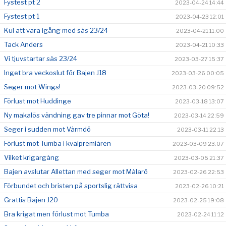
Fystest pt 2
2023-04-24 14:44
Fystest pt 1
2023-04-23 12:01
Kul att vara igång med säs 23/24
2023-04-21 11:00
Tack Anders
2023-04-21 10:33
Vi tjuvstartar säs 23/24
2023-03-27 15:37
Inget bra veckoslut för Bajen J18
2023-03-26 00:05
Seger mot Wings!
2023-03-20 09:52
Förlust mot Huddinge
2023-03-18 13:07
Ny makalös vändning gav tre pinnar mot Göta!
2023-03-14 22:59
Seger i sudden mot Värmdö
2023-03-11 22:13
Förlust mot Tumba i kvalpremiären
2023-03-09 23:07
Vilket krigargäng
2023-03-05 21:37
Bajen avslutar Allettan med seger mot Mälarö
2023-02-26 22:53
Förbundet och bristen på sportslig rättvisa
2023-02-26 10:21
Grattis Bajen J20
2023-02-25 19:08
Bra krigat men förlust mot Tumba
2023-02-24 11:12