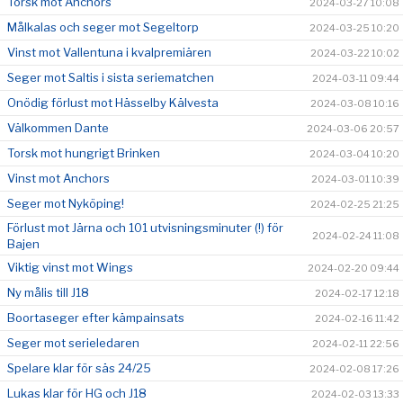
Torsk mot Anchors
2024-03-27 10:08
Målkalas och seger mot Segeltorp
2024-03-25 10:20
Vinst mot Vallentuna i kvalpremiären
2024-03-22 10:02
Seger mot Saltis i sista seriematchen
2024-03-11 09:44
Onödig förlust mot Hässelby Kälvesta
2024-03-08 10:16
Välkommen Dante
2024-03-06 20:57
Torsk mot hungrigt Brinken
2024-03-04 10:20
Vinst mot Anchors
2024-03-01 10:39
Seger mot Nyköping!
2024-02-25 21:25
Förlust mot Järna och 101 utvisningsminuter (!) för
2024-02-24 11:08
Bajen
Viktig vinst mot Wings
2024-02-20 09:44
Ny målis till J18
2024-02-17 12:18
Boortaseger efter kämpainsats
2024-02-16 11:42
Seger mot serieledaren
2024-02-11 22:56
Spelare klar för säs 24/25
2024-02-08 17:26
Lukas klar för HG och J18
2024-02-03 13:33