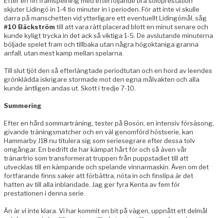
Efter en fin framspelning med efterföljande bra soloprestation
skjuter Lidingö in 1-4 tio minuter in i perioden. För att inte vi skulle
darra på manschetten vid ytterligare ett eventuellt Lidingömål, såg
#10 Bäckström
till att vara rätt placerad blott en minut senare och
kunde kyligt trycka in det ack så viktiga 1-5. De avslutande minuterna
böljade spelet fram och tillbaka utan några högoktaniga granna
anfall, utan mest kamp mellan spelarna.
Till slut tjöt den så efterlängtade periodtutan och en hord av leendes
grönklädda iskrigare stormade mot den egna målvakten och alla
kunde äntligen andas ut. Skott i tredje 7-10.
Summering
Efter en hård sommarträning, tester på Bosön, en intensiv försäsong,
givande träningsmatcher och en väl genomförd höstserie, kan
Hammarby J18 nu titulera sig som seriesegrare efter dessa tolv
omgångar. En bedrift de har kämpat hårt för och så även vår
tränartrio som transformerat truppen från puppstadiet till att
utvecklas till en kämpande och spelande vinnarmaskin. Även om det
fortfarande finns saker att förbättra, nöta in och finslipa är det
hatten av till alla inblandade. Jag ger fyra Kenta av fem för
prestationen i denna serie.
Än är vi inte klara. Vi har kommit en bit på vägen, uppnått ett delmål