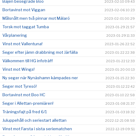
Bajen besegrade Boo
2023-02-10 09:43
Bortavinst mot Viggan
2023-02-06 10:23
Målsnålt men två pinnar mot Mälarö
2023-02-01 00:29
Torsk mot taggat Tumba
2023-01-29 21:57
Vårplanering
2023-01-29 11:33
Vinst mot Vallentuna!
2023-01-26 22:52
Seger efter jämn drabbning mot Järfälla
2023-01-22 22:38
Välkommen till HG infoträff
2023-01-22 12:33
Vinst mot Wings!
2023-01-20 00:13
Ny seger när Nynäshamn kämpades ner
2023-01-15 22:30
Seger mot Tyresö!
2023-01-12 22:42
Bortavinst mot Boo HC
2023-01-10 22:58
Seger i Allettan-premiären!
2023-01-08 21:37
Träningsfajt på fred 6/1
2023-01-03 18:32
Juluppehåll och seriestart allettan
2022-12-21 08:58
Vinst mot Farsta i sista seriematchen
2022-12-19 09:51