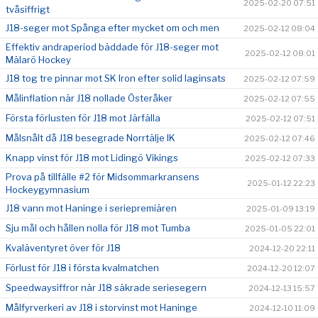
2025-02-20 07:51
tvåsiffrigt
J18-seger mot Spånga efter mycket om och men
2025-02-12 08:04
Effektiv andraperiod bäddade för J18-seger mot
2025-02-12 08:01
Mälarö Hockey
J18 tog tre pinnar mot SK Iron efter solid laginsats
2025-02-12 07:59
Målinflation när J18 nollade Österåker
2025-02-12 07:55
Första förlusten för J18 mot Järfälla
2025-02-12 07:51
Målsnålt då J18 besegrade Norrtälje IK
2025-02-12 07:46
Knapp vinst för J18 mot Lidingö Vikings
2025-02-12 07:33
Prova på tillfälle #2 för Midsommarkransens
2025-01-12 22:23
Hockeygymnasium
J18 vann mot Haninge i seriepremiären
2025-01-09 13:19
Sju mål och hållen nolla för J18 mot Tumba
2025-01-05 22:01
Kvaläventyret över för J18
2024-12-20 22:11
Förlust för J18 i första kvalmatchen
2024-12-20 12:07
Speedwaysiffror när J18 säkrade seriesegern
2024-12-13 15:57
Målfyrverkeri av J18 i storvinst mot Haninge
2024-12-10 11:09