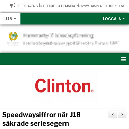
BESÖK ÄVEN VÅR OFFICIELLA HEMSIDA PÅ WWW.HAMMARBYHOCKEY.SE
U18
LOGGA IN
Hammarby IF Ishockeyförening
I en hockeyrink utan uppehåll sedan 7 mars 1921
HEM
NYHETER
KALENDER
MATCHER
Speedwaysiffror när J18
<
>
U18-TRUPPEN
säkrade seriesegern