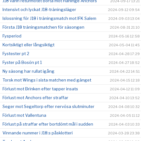
J18 vann returmötet borta mot Haninge Anchors
2024-09-17 13:21
Intensivt och lyckat J18-träningsläger
2024-09-12 09:54
Islossning för J18 i träningsmatch mot IFK Salem
2024-09-03 13:04
Första J18 träningsmatchen för säsongen
2024-08-31 21:10
Fysperiod
2024-05-16 12:58
Kortsiktigt eller långsiktigt
2024-05-04 11:45
Fystester pt 2
2024-04-28 17:29
Fyster på Bosön pt 1
2024-04-27 18:52
Ny säsong har rullat igång
2024-04-22 14:51
Torsk mot Wings i sista matchen med gänget
2024-04-15 12:18
Förlust mot Brinken efter tapper insats
2024-04-12 11:09
Förlust mot Anchors efter straffar
2024-04-10 13:52
Seger mot Segeltorp efter nervösa slutminuter
2024-04-08 10:32
Förlust mot Vallentuna
2024-04-05 11:12
Förlust på straffar efter bortdömt mål i sudden
2024-04-03 10:33
Vinnande nummer i J18:s påsklotteri
2024-03-28 23:38