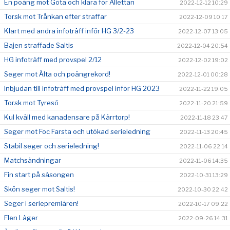
En poäng mot Göta och klara för Allettan
2022-12-12 10:29
Torsk mot Trånkan efter straffar
2022-12-09 10:17
Klart med andra infoträff inför HG 3/2-23
2022-12-07 13:05
Bajen straffade Saltis
2022-12-04 20:54
HG infoträff med provspel 2/12
2022-12-02 19:02
Seger mot Älta och poängrekord!
2022-12-01 00:28
Inbjudan till infoträff med provspel inför HG 2023
2022-11-22 19:05
Torsk mot Tyresö
2022-11-20 21:59
Kul kväll med kanadensare på Kärrtorp!
2022-11-18 23:47
Seger mot Foc Farsta och utökad serieledning
2022-11-13 20:45
Stabil seger och serieledning!
2022-11-06 22:14
Matchsändningar
2022-11-06 14:35
Fin start på säsongen
2022-10-31 13:29
Skön seger mot Saltis!
2022-10-30 22:42
Seger i seriepremiären!
2022-10-17 09:22
Flen Läger
2022-09-26 14:31