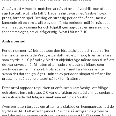
Att säga att vi kom in i matchen är något av en överdrift, mer att det
såg lite bättre ut i alla fall. Vi hade fasligt svårt med Väsbys höga
press, fart och spel. Överlag en stressig period för vår del, men vi
kämpade på och trots allt blev den första perioden mållös, något som
vi är mest tacksamma för och följaktligen något av en missräkning
för hemmalaget, om du frågar mig. Skott i första 7-10.
Andra period
Period nummer två började som den första slutade och redan efter
tre minuter avslutade Väsby ett anfall med ett inlägg till en anfallare
som styrde in 1-0 på volley. Med ett objektivt öga måste man tillstå att
det var snyggt mål. Minuten efter hade vi ett trängt friläge som
avstyrdes av hemmalaget. Trots spel fem mot fyra lyckas vi inte
skapa det där farliga läget. I mitten av perioden skapar vi stötvis lite
press, men på det hela taget på tok för få gånger.
Efter att vi tappade ut pucken ur anfallszon kom Väsby i ett friläge
och gjorde inga misstag. 2-0 var ett faktum och glädjen hos spelarna
accentuerade det tidigare smeknamnet ”Vilda Väsby”.
Även om lagen turades om att anfalla slutade en hemmapress i att de
tryckte in 3-0. I ett efterföljande PP kunde så äntligen de grönvita
spräcka nollan genom ett dragskott av backen
#14 Claeson
. 3-1 på