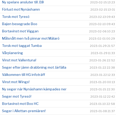
Ny spelare ansluter till J18
2023-02-15 13:23
Förlust mot Nynäshamn
2023-02-15 13:01
Torsk mot Tyresö
2023-02-13 09:43
Bajen besegrade Boo
2023-02-10 09:43
Bortavinst mot Viggan
2023-02-06 10:23
Målsnålt men två pinnar mot Mälarö
2023-02-01 00:29
Torsk mot taggat Tumba
2023-01-29 21:57
Vårplanering
2023-01-29 11:33
Vinst mot Vallentuna!
2023-01-26 22:52
Seger efter jämn drabbning mot Järfälla
2023-01-22 22:38
Välkommen till HG infoträff
2023-01-22 12:33
Vinst mot Wings!
2023-01-20 00:13
Ny seger när Nynäshamn kämpades ner
2023-01-15 22:30
Seger mot Tyresö!
2023-01-12 22:42
Bortavinst mot Boo HC
2023-01-10 22:58
Seger i Allettan-premiären!
2023-01-08 21:37