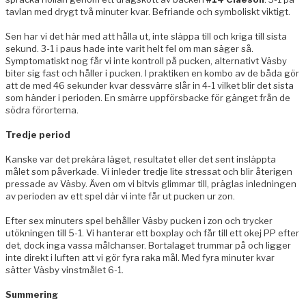
tavlan med drygt två minuter kvar. Befriande och symboliskt viktigt.
Sen har vi det här med att hålla ut, inte släppa till och kriga till sista
sekund. 3-1 i paus hade inte varit helt fel om man säger så.
Symptomatiskt nog får vi inte kontroll på pucken, alternativt Väsby
biter sig fast och håller i pucken. I praktiken en kombo av de båda gör
att de med 46 sekunder kvar dessvärre slår in 4-1 vilket blir det sista
som händer i perioden. En smärre uppförsbacke för gänget från de
södra förorterna.
Tredje period
Kanske var det prekära läget, resultatet eller det sent insläppta
målet som påverkade. Vi inleder tredje lite stressat och blir återigen
pressade av Väsby. Även om vi bitvis glimmar till, präglas inledningen
av perioden av ett spel där vi inte får ut pucken ur zon.
Efter sex minuters spel behåller Väsby pucken i zon och trycker
utökningen till 5-1. Vi hanterar ett boxplay och får till ett okej PP efter
det, dock inga vassa målchanser. Bortalaget trummar på och ligger
inte direkt i luften att vi gör fyra raka mål. Med fyra minuter kvar
sätter Väsby vinstmålet 6-1.
Summering