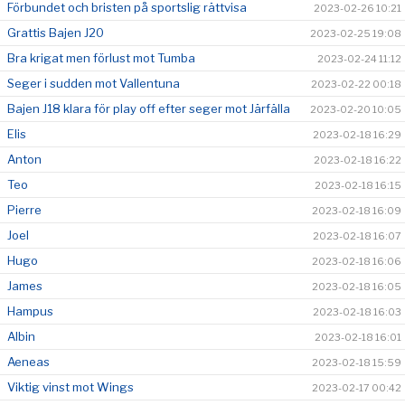
Förbundet och bristen på sportslig rättvisa
2023-02-26 10:21
Grattis Bajen J20
2023-02-25 19:08
Bra krigat men förlust mot Tumba
2023-02-24 11:12
Seger i sudden mot Vallentuna
2023-02-22 00:18
Bajen J18 klara för play off efter seger mot Järfälla
2023-02-20 10:05
Elis
2023-02-18 16:29
Anton
2023-02-18 16:22
Teo
2023-02-18 16:15
Pierre
2023-02-18 16:09
Joel
2023-02-18 16:07
Hugo
2023-02-18 16:06
James
2023-02-18 16:05
Hampus
2023-02-18 16:03
Albin
2023-02-18 16:01
Aeneas
2023-02-18 15:59
Viktig vinst mot Wings
2023-02-17 00:42