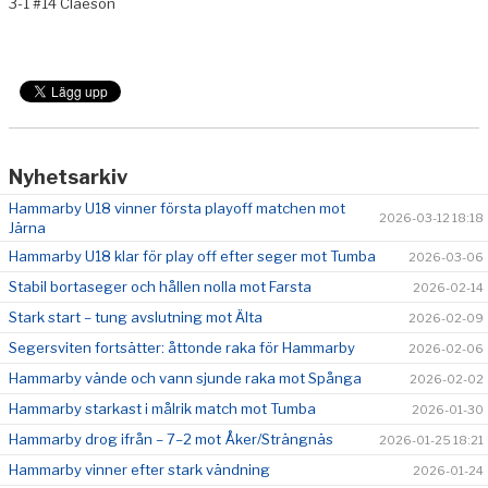
3-1 #14 Claeson
Nyhetsarkiv
Hammarby U18 vinner första playoff matchen mot
2026-03-12 18:18
Järna
Hammarby U18 klar för play off efter seger mot Tumba
2026-03-06
Stabil bortaseger och hållen nolla mot Farsta
2026-02-14
Stark start – tung avslutning mot Älta
2026-02-09
Segersviten fortsätter: åttonde raka för Hammarby
2026-02-06
Hammarby vände och vann sjunde raka mot Spånga
2026-02-02
Hammarby starkast i målrik match mot Tumba
2026-01-30
Hammarby drog ifrån – 7–2 mot Åker/Strängnäs
2026-01-25 18:21
Hammarby vinner efter stark vändning
2026-01-24