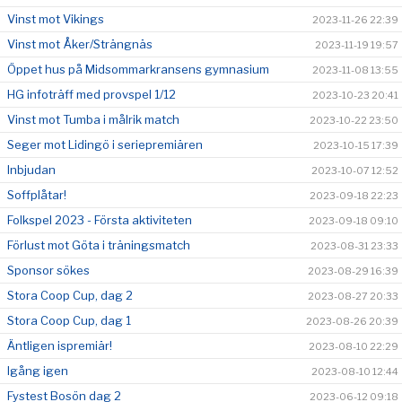
Vinst mot Vikings
2023-11-26 22:39
Vinst mot Åker/Strängnäs
2023-11-19 19:57
Öppet hus på Midsommarkransens gymnasium
2023-11-08 13:55
HG infoträff med provspel 1/12
2023-10-23 20:41
Vinst mot Tumba i målrik match
2023-10-22 23:50
Seger mot Lidingö i seriepremiären
2023-10-15 17:39
Inbjudan
2023-10-07 12:52
Soffplåtar!
2023-09-18 22:23
Folkspel 2023 - Första aktiviteten
2023-09-18 09:10
Förlust mot Göta i träningsmatch
2023-08-31 23:33
Sponsor sökes
2023-08-29 16:39
Stora Coop Cup, dag 2
2023-08-27 20:33
Stora Coop Cup, dag 1
2023-08-26 20:39
Äntligen ispremiär!
2023-08-10 22:29
Igång igen
2023-08-10 12:44
Fystest Bosön dag 2
2023-06-12 09:18