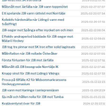
J18-vinst mot SK Iron borta
2025-03-12 07:41
Målsnålt mot Järfälla när J18 vann toppmötet
2025-02-27 07:07
Ett spelande J18 vann rättvist mot Norrtälje
2025-02-20 07:54
Kollektiv härdsmälta när Lidingö vann med
2025-02-20 07:51
tvåsiffrigt
J18-seger mot Spånga efter mycket om och men
2025-02-12 08:04
Effektiv andraperiod bäddade för J18-seger mot
2025-02-12 08:01
Mälarö Hockey
J18 tog tre pinnar mot SK Iron efter solid laginsats
2025-02-12 07:59
Målinflation när J18 nollade Österåker
2025-02-12 07:55
Första förlusten för J18 mot Järfälla
2025-02-12 07:51
Målsnålt då J18 besegrade Norrtälje IK
2025-02-12 07:46
Knapp vinst för J18 mot Lidingö Vikings
2025-02-12 07:33
Prova på tillfälle #2 för Midsommarkransens
2025-01-12 22:23
Hockeygymnasium
J18 vann mot Haninge i seriepremiären
2025-01-09 13:19
Sju mål och hållen nolla för J18 mot Tumba
2025-01-05 22:01
Kvaläventyret över för J18
2024-12-20 22:11