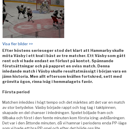
Visa fler bilder >>
Efter höstens serieseger stod det klart att Hammarby skulle
möta Väsby i ett kval i bäst av tre matcher. Ett Väsby som gått
rent och vi hade endast en förlust på kontot. Spännande
förutsättningar och på pappret en oviss match. Denna
inledande match i Väsby skulle resultatmässigt i början vara en
jämn historia. Men allt eftersom kvällen fortskred, sett med
grönvita ögon, rinna iväg i hemmalagets favör.
Första period
Matchen inleddes i högt tempo och det märktes att det var en match
av stor betydelse. Väsby började rappt och tog tag i taktpinnen,
skapade en del chanser i inledningen. Spelet böljade fram och
tillbaka och först i den femte minuten kom första icing-avblåsningen.
Det var i den åttonde minuten, då vi hamnar i periodens enda PP-läge
som vi hade ett bra PP-spel och efter det höjde oss lite.