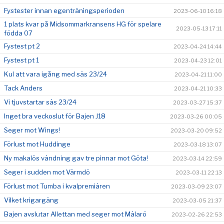
Fystester innan egenträningsperioden
2023-06-10 16:18
1 plats kvar på Midsommarkransens HG för spelare
2023-05-13 17:11
födda 07
Fystest pt 2
2023-04-24 14:44
Fystest pt 1
2023-04-23 12:01
Kul att vara igång med säs 23/24
2023-04-21 11:00
Tack Anders
2023-04-21 10:33
Vi tjuvstartar säs 23/24
2023-03-27 15:37
Inget bra veckoslut för Bajen J18
2023-03-26 00:05
Seger mot Wings!
2023-03-20 09:52
Förlust mot Huddinge
2023-03-18 13:07
Ny makalös vändning gav tre pinnar mot Göta!
2023-03-14 22:59
Seger i sudden mot Värmdö
2023-03-11 22:13
Förlust mot Tumba i kvalpremiären
2023-03-09 23:07
Vilket krigargäng
2023-03-05 21:37
Bajen avslutar Allettan med seger mot Mälarö
2023-02-26 22:53