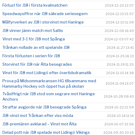
Förlust för J18 i första kvalmatchen
2024-12-20 12:07
Speedwaysiffror när J18 säkrade seriesegern
2024-12-13 15:57
Målfyrverkeri av J18 i storvinst mot Haninge
2024-12-10 11:09
J18 vinner jämn match mot Saltis
2024-12-06 16:43
Vinst med 3-1 för J18 mot Spånga
2024-12-03 07:42
Trånkan nollade av ett spelande J18
2024-11-27 13:41
Första förlusten i serien för J18
2024-11-25 16:13
Storvinst för J18 när Älta besegrades
2024-11-19 11:25
Vinst för J18 mot Lidingö efter övertidsdramatik
2024-11-10 14:38
Prova på Midsommarkransen HG tillsammans med
2024-11-04 13:07
Hammarby Hockey och öppet hus på skolan
Tvåsiffrigt när J18 stod som segrare mot Haninge
2024-10-28 08:43
Anchors
Straffar avgjorde när J18 besegrade Spånga
2024-10-22 12:59
J18-vinst mot Trånkan efter viss möda
2024-10-14 11:14
J18-premiären avklarad – Vinst mot Älta
2024-10-07 21:56
Delad pott när J18 spelade mot Lidingö Vikings
2024-09-30 20:15