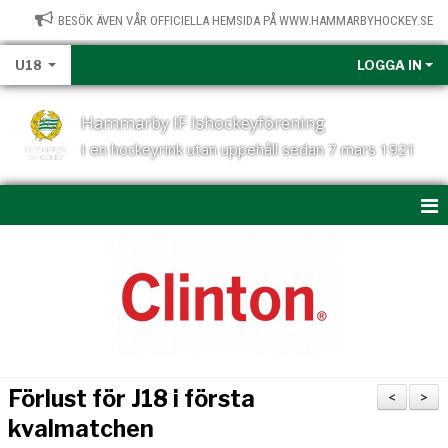
BESÖK ÄVEN VÅR OFFICIELLA HEMSIDA PÅ WWW.HAMMARBYHOCKEY.SE
U18
LOGGA IN
Hammarby IF Ishockeyförening
I en hockeyrink utan uppehåll sedan 7 mars 1921
HEM
NYHETER
KALENDER
MATCHER
Förlust för J18 i första
<
>
U18-TRUPPEN
kvalmatchen