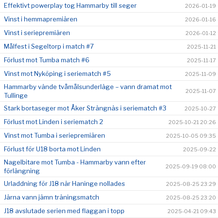
Effektivt powerplay tog Hammarby till seger
2026-01-19
Vinst i hemmapremiären
2026-01-16
Vinst i seriepremiären
2026-01-12
Målfest i Segeltorp i match #7
2025-11-21
Förlust mot Tumba match #6
2025-11-17
Vinst mot Nyköping i seriematch #5
2025-11-09
Hammarby vände tvåmålsunderläge – vann dramat mot
2025-11-07
Tullinge
Stark bortaseger mot Åker Strängnäs i seriematch #3
2025-10-27
Förlust mot Linden i seriematch 2
2025-10-21 20:26
Vinst mot Tumba i seriepremiären
2025-10-05 09:35
Förlust för U18 borta mot Linden
2025-09-22
Nagelbitare mot Tumba - Hammarby vann efter
2025-09-19 08:00
förlängning
Urladdning för J18 när Haninge nollades
2025-08-25 23:29
Järna vann jämn träningsmatch
2025-08-25 23:20
J18 avslutade serien med flaggan i topp
2025-04-21 09:43