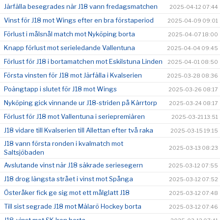
Järfälla besegrades när J18 vann fredagsmatchen
2025-04-12 07:44
Vinst för J18 mot Wings efter en bra förstaperiod
2025-04-09 09:01
Förlust i målsnål match mot Nyköping borta
2025-04-07 18:00
Knapp förlust mot serieledande Vallentuna
2025-04-04 09:45
Förlust för J18 i bortamatchen mot Eskilstuna Linden
2025-04-01 08:50
Första vinsten för J18 mot Järfälla i Kvalserien
2025-03-28 08:36
Poängtapp i slutet för J18 mot Wings
2025-03-26 08:17
Nyköping gick vinnande ur J18-striden på Kärrtorp
2025-03-24 08:17
Förlust för J18 mot Vallentuna i seriepremiären
2025-03-21 13:51
J18 vidare till Kvalserien till Allettan efter två raka
2025-03-15 19:15
J18 vann första ronden i kvalmatch mot
2025-03-13 08:23
Saltsjöbaden
Avslutande vinst när J18 säkrade seriesegern
2025-03-12 07:55
J18 drog längsta strået i vinst mot Spånga
2025-03-12 07:52
Österåker fick ge sig mot ett målglatt J18
2025-03-12 07:48
Till sist segrade J18 mot Mälarö Hockey borta
2025-03-12 07:46