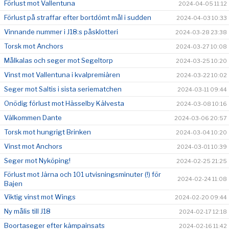
Förlust mot Vallentuna
2024-04-05 11:12
Förlust på straffar efter bortdömt mål i sudden
2024-04-03 10:33
Vinnande nummer i J18:s påsklotteri
2024-03-28 23:38
Torsk mot Anchors
2024-03-27 10:08
Målkalas och seger mot Segeltorp
2024-03-25 10:20
Vinst mot Vallentuna i kvalpremiären
2024-03-22 10:02
Seger mot Saltis i sista seriematchen
2024-03-11 09:44
Onödig förlust mot Hässelby Kälvesta
2024-03-08 10:16
Välkommen Dante
2024-03-06 20:57
Torsk mot hungrigt Brinken
2024-03-04 10:20
Vinst mot Anchors
2024-03-01 10:39
Seger mot Nyköping!
2024-02-25 21:25
Förlust mot Järna och 101 utvisningsminuter (!) för
2024-02-24 11:08
Bajen
Viktig vinst mot Wings
2024-02-20 09:44
Ny målis till J18
2024-02-17 12:18
Boortaseger efter kämpainsats
2024-02-16 11:42