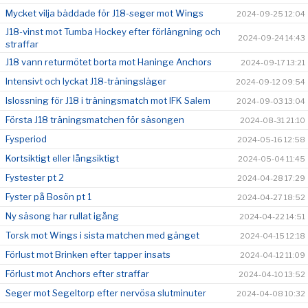
Mycket vilja bäddade för J18-seger mot Wings
2024-09-25 12:04
J18-vinst mot Tumba Hockey efter förlängning och
2024-09-24 14:43
straffar
J18 vann returmötet borta mot Haninge Anchors
2024-09-17 13:21
Intensivt och lyckat J18-träningsläger
2024-09-12 09:54
Islossning för J18 i träningsmatch mot IFK Salem
2024-09-03 13:04
Första J18 träningsmatchen för säsongen
2024-08-31 21:10
Fysperiod
2024-05-16 12:58
Kortsiktigt eller långsiktigt
2024-05-04 11:45
Fystester pt 2
2024-04-28 17:29
Fyster på Bosön pt 1
2024-04-27 18:52
Ny säsong har rullat igång
2024-04-22 14:51
Torsk mot Wings i sista matchen med gänget
2024-04-15 12:18
Förlust mot Brinken efter tapper insats
2024-04-12 11:09
Förlust mot Anchors efter straffar
2024-04-10 13:52
Seger mot Segeltorp efter nervösa slutminuter
2024-04-08 10:32