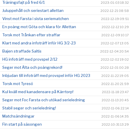
Träningsfajt på fred 6/1
2023-01-03 18:32
Juluppehåll och seriestart allettan
2022-12-21 08:58
Vinst mot Farsta i sista seriematchen
2022-12-19 09:51
En poäng mot Göta och klara för Allettan
2022-12-12 10:29
Torsk mot Trånkan efter straffar
2022-12-09 10:17
Klart med andra infoträff inför HG 3/2-23
2022-12-07 13:05
Bajen straffade Saltis
2022-12-04 20:54
HG infoträff med provspel 2/12
2022-12-02 19:02
Seger mot Älta och poängrekord!
2022-12-01 00:28
Inbjudan till infoträff med provspel inför HG 2023
2022-11-22 19:05
Torsk mot Tyresö
2022-11-20 21:59
Kul kväll med kanadensare på Kärrtorp!
2022-11-18 23:47
Seger mot Foc Farsta och utökad serieledning
2022-11-13 20:45
Stabil seger och serieledning!
2022-11-06 22:14
Matchsändningar
2022-11-06 14:35
Fin start på säsongen
2022-10-31 13:29