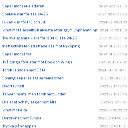
Seger mot serieledaren
2024-02-11 22:56
Spelare klar för säs 24/25
2024-02-08 17:26
Lukas klar för HG och J18
2024-02-03 13:33
Vinst mot Hässelby Kälvesta efter grym upphämtning
2024-02-02 11:13
Tre nya spelare klara för J18/HG säs 24/25
2024-01-27 14:39
Ineffektiviteten straffade oss mot Nyköping
2024-01-23 15:38
Seger mot Järna
2024-01-20 13:49
Två tunga förluster mot Boo och Wings
2024-01-15 09:52
Torsk i sudden mot Göta
2024-01-08 09:44
Sömnig seger i sista seriematchen
2023-12-19 23:31
Boortavinst!
2023-12-17 22:45
Tapper insats, men torsk mot Linden
2023-12-15 10:46
Bra spel och ny seger mot Älta
2023-12-11 10:04
Vinst mot Älta
2023-12-08 23:23
Bortavinst mot Tumba
2023-12-04 00:05
Trycka på knappen
2023-12-03 15:21