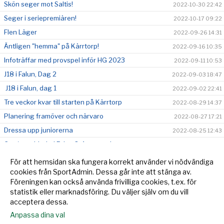
Skön seger mot Saltis!
2022-10-30 22:42
Seger i seriepremiären!
2022-10-17 09:22
Flen Läger
2022-09-26 14:31
Äntligen "hemma" på Kärrtorp!
2022-09-16 10:35
Infoträffar med provspel inför HG 2023
2022-09-11 10:53
J18 i Falun, Dag 2
2022-09-03 18:47
J18 i Falun, dag 1
2022-09-02 22:41
Tre veckor kvar till starten på Kärrtorp
2022-08-29 14:37
Planering framöver och närvaro
2022-08-27 17:21
Dressa upp juniorerna
2022-08-25 12:43
Cup/matchhelg i Falun 2-4 september
2022-08-24 08:56
Nästkommande vecka
2022-08-21 20:02
För att hemsidan ska fungera korrekt använder vi nödvändiga
cookies från SportAdmin. Dessa går inte att stänga av.
Inställt månd 15/8
2022-08-15 13:29
Föreningen kan också använda frivilliga cookies, t.ex. för
Uppstart efter sommarträningsperioden
2022-08-02 19:58
statistik eller marknadsföring. Du väljer själv om du vill
acceptera dessa.
Anpassa dina val