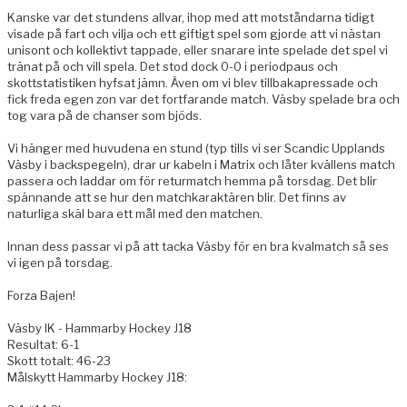
Kanske var det stundens allvar, ihop med att motståndarna tidigt
visade på fart och vilja och ett giftigt spel som gjorde att vi nästan
unisont och kollektivt tappade, eller snarare inte spelade det spel vi
tränat på och vill spela. Det stod dock 0-0 i periodpaus och
skottstatistiken hyfsat jämn. Även om vi blev tillbakapressade och
fick freda egen zon var det fortfarande match. Väsby spelade bra och
tog vara på de chanser som bjöds.
Vi hänger med huvudena en stund (typ tills vi ser Scandic Upplands
Väsby i backspegeln), drar ur kabeln i Matrix och låter kvällens match
passera och laddar om för returmatch hemma på torsdag. Det blir
spännande att se hur den matchkaraktären blir. Det finns av
naturliga skäl bara ett mål med den matchen.
Innan dess passar vi på att tacka Väsby för en bra kvalmatch så ses
vi igen på torsdag.
Forza Bajen!
Väsby IK - Hammarby Hockey J18
Resultat: 6-1
Skott totalt: 46-23
Målskytt Hammarby Hockey J18: