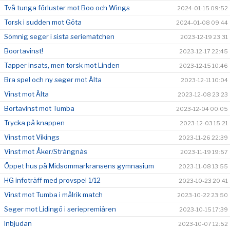
Två tunga förluster mot Boo och Wings
2024-01-15 09:52
Torsk i sudden mot Göta
2024-01-08 09:44
Sömnig seger i sista seriematchen
2023-12-19 23:31
Boortavinst!
2023-12-17 22:45
Tapper insats, men torsk mot Linden
2023-12-15 10:46
Bra spel och ny seger mot Älta
2023-12-11 10:04
Vinst mot Älta
2023-12-08 23:23
Bortavinst mot Tumba
2023-12-04 00:05
Trycka på knappen
2023-12-03 15:21
Vinst mot Vikings
2023-11-26 22:39
Vinst mot Åker/Strängnäs
2023-11-19 19:57
Öppet hus på Midsommarkransens gymnasium
2023-11-08 13:55
HG infoträff med provspel 1/12
2023-10-23 20:41
Vinst mot Tumba i målrik match
2023-10-22 23:50
Seger mot Lidingö i seriepremiären
2023-10-15 17:39
Inbjudan
2023-10-07 12:52