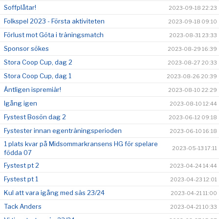
Soffplåtar!
2023-09-18 22:23
Folkspel 2023 - Första aktiviteten
2023-09-18 09:10
Förlust mot Göta i träningsmatch
2023-08-31 23:33
Sponsor sökes
2023-08-29 16:39
Stora Coop Cup, dag 2
2023-08-27 20:33
Stora Coop Cup, dag 1
2023-08-26 20:39
Äntligen ispremiär!
2023-08-10 22:29
Igång igen
2023-08-10 12:44
Fystest Bosön dag 2
2023-06-12 09:18
Fystester innan egenträningsperioden
2023-06-10 16:18
1 plats kvar på Midsommarkransens HG för spelare
2023-05-13 17:11
födda 07
Fystest pt 2
2023-04-24 14:44
Fystest pt 1
2023-04-23 12:01
Kul att vara igång med säs 23/24
2023-04-21 11:00
Tack Anders
2023-04-21 10:33