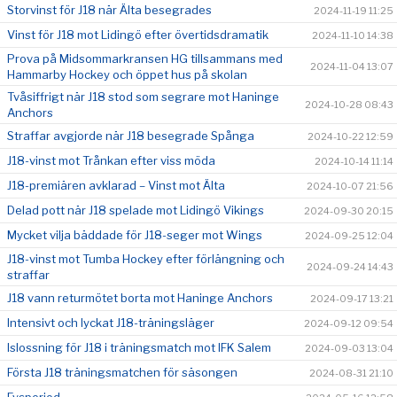
Storvinst för J18 när Älta besegrades
2024-11-19 11:25
Vinst för J18 mot Lidingö efter övertidsdramatik
2024-11-10 14:38
Prova på Midsommarkransen HG tillsammans med
2024-11-04 13:07
Hammarby Hockey och öppet hus på skolan
Tvåsiffrigt när J18 stod som segrare mot Haninge
2024-10-28 08:43
Anchors
Straffar avgjorde när J18 besegrade Spånga
2024-10-22 12:59
J18-vinst mot Trånkan efter viss möda
2024-10-14 11:14
J18-premiären avklarad – Vinst mot Älta
2024-10-07 21:56
Delad pott när J18 spelade mot Lidingö Vikings
2024-09-30 20:15
Mycket vilja bäddade för J18-seger mot Wings
2024-09-25 12:04
J18-vinst mot Tumba Hockey efter förlängning och
2024-09-24 14:43
straffar
J18 vann returmötet borta mot Haninge Anchors
2024-09-17 13:21
Intensivt och lyckat J18-träningsläger
2024-09-12 09:54
Islossning för J18 i träningsmatch mot IFK Salem
2024-09-03 13:04
Första J18 träningsmatchen för säsongen
2024-08-31 21:10