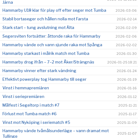
Järna
Hammarby U18 klar för play off efter seger mot Tumba
2026-03-06
Stabil bortaseger och hållen nolla mot Farsta
2026-02-14
Stark start – tung avslutning mot Älta
2026-02-09
Segersviten fortsätter: åttonde raka för Hammarby
2026-02-06
Hammarby vände och vann sjunde raka mot Spånga
2026-02-02
Hammarby starkast i målrik match mot Tumba
2026-01-30
Hammarby drog ifrån – 7–2 mot Åker/Strängnäs
2026-01-25 18:21
Hammarby vinner efter stark vändning
2026-01-24
Effektivt powerplay tog Hammarby till seger
2026-01-19
Vinst i hemmapremiären
2026-01-16
Vinst i seriepremiären
2026-01-12
Målfest i Segeltorp i match #7
2025-11-21
Förlust mot Tumba match #6
2025-11-17
Vinst mot Nyköping i seriematch #5
2025-11-09
Hammarby vände tvåmålsunderläge – vann dramat mot
2025-11-07
Tullinge