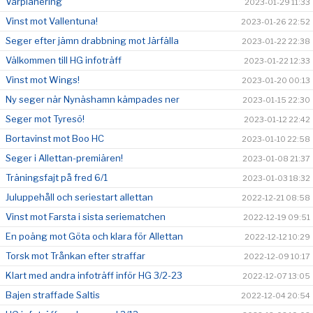
Vårplanering
2023-01-29 11:33
Vinst mot Vallentuna!
2023-01-26 22:52
Seger efter jämn drabbning mot Järfälla
2023-01-22 22:38
Välkommen till HG infoträff
2023-01-22 12:33
Vinst mot Wings!
2023-01-20 00:13
Ny seger när Nynäshamn kämpades ner
2023-01-15 22:30
Seger mot Tyresö!
2023-01-12 22:42
Bortavinst mot Boo HC
2023-01-10 22:58
Seger i Allettan-premiären!
2023-01-08 21:37
Träningsfajt på fred 6/1
2023-01-03 18:32
Juluppehåll och seriestart allettan
2022-12-21 08:58
Vinst mot Farsta i sista seriematchen
2022-12-19 09:51
En poäng mot Göta och klara för Allettan
2022-12-12 10:29
Torsk mot Trånkan efter straffar
2022-12-09 10:17
Klart med andra infoträff inför HG 3/2-23
2022-12-07 13:05
Bajen straffade Saltis
2022-12-04 20:54