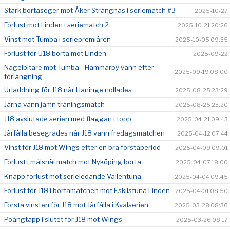
Stark bortaseger mot Åker Strängnäs i seriematch #3
2025-10-27
Förlust mot Linden i seriematch 2
2025-10-21 20:26
Vinst mot Tumba i seriepremiären
2025-10-05 09:35
Förlust för U18 borta mot Linden
2025-09-22
Nagelbitare mot Tumba - Hammarby vann efter
2025-09-19 08:00
förlängning
Urladdning för J18 när Haninge nollades
2025-08-25 23:29
Järna vann jämn träningsmatch
2025-08-25 23:20
J18 avslutade serien med flaggan i topp
2025-04-21 09:43
Järfälla besegrades när J18 vann fredagsmatchen
2025-04-12 07:44
Vinst för J18 mot Wings efter en bra förstaperiod
2025-04-09 09:01
Förlust i målsnål match mot Nyköping borta
2025-04-07 18:00
Knapp förlust mot serieledande Vallentuna
2025-04-04 09:45
Förlust för J18 i bortamatchen mot Eskilstuna Linden
2025-04-01 08:50
Första vinsten för J18 mot Järfälla i Kvalserien
2025-03-28 08:36
Poängtapp i slutet för J18 mot Wings
2025-03-26 08:17