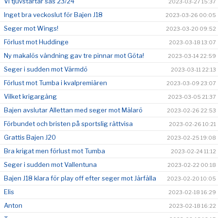
Vi tjuvstartar säs 23/24
2023-03-27 15:37
Inget bra veckoslut för Bajen J18
2023-03-26 00:05
Seger mot Wings!
2023-03-20 09:52
Förlust mot Huddinge
2023-03-18 13:07
Ny makalös vändning gav tre pinnar mot Göta!
2023-03-14 22:59
Seger i sudden mot Värmdö
2023-03-11 22:13
Förlust mot Tumba i kvalpremiären
2023-03-09 23:07
Vilket krigargäng
2023-03-05 21:37
Bajen avslutar Allettan med seger mot Mälarö
2023-02-26 22:53
Förbundet och bristen på sportslig rättvisa
2023-02-26 10:21
Grattis Bajen J20
2023-02-25 19:08
Bra krigat men förlust mot Tumba
2023-02-24 11:12
Seger i sudden mot Vallentuna
2023-02-22 00:18
Bajen J18 klara för play off efter seger mot Järfälla
2023-02-20 10:05
Elis
2023-02-18 16:29
Anton
2023-02-18 16:22