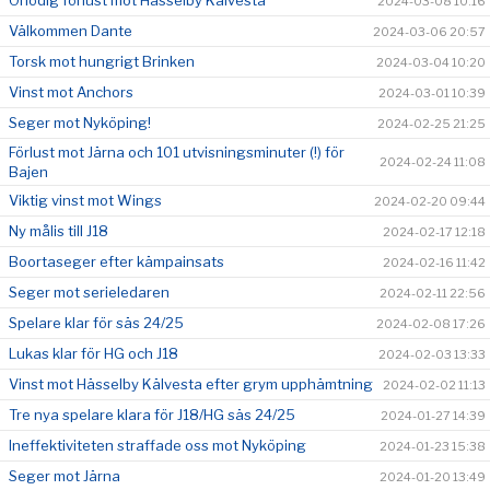
Onödig förlust mot Hässelby Kälvesta
2024-03-08 10:16
Välkommen Dante
2024-03-06 20:57
Torsk mot hungrigt Brinken
2024-03-04 10:20
Vinst mot Anchors
2024-03-01 10:39
Seger mot Nyköping!
2024-02-25 21:25
Förlust mot Järna och 101 utvisningsminuter (!) för
2024-02-24 11:08
Bajen
Viktig vinst mot Wings
2024-02-20 09:44
Ny målis till J18
2024-02-17 12:18
Boortaseger efter kämpainsats
2024-02-16 11:42
Seger mot serieledaren
2024-02-11 22:56
Spelare klar för säs 24/25
2024-02-08 17:26
Lukas klar för HG och J18
2024-02-03 13:33
Vinst mot Hässelby Kälvesta efter grym upphämtning
2024-02-02 11:13
Tre nya spelare klara för J18/HG säs 24/25
2024-01-27 14:39
Ineffektiviteten straffade oss mot Nyköping
2024-01-23 15:38
Seger mot Järna
2024-01-20 13:49