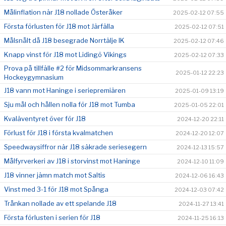
Målinflation när J18 nollade Österåker
2025-02-12 07:55
Första förlusten för J18 mot Järfälla
2025-02-12 07:51
Målsnålt då J18 besegrade Norrtälje IK
2025-02-12 07:46
Knapp vinst för J18 mot Lidingö Vikings
2025-02-12 07:33
Prova på tillfälle #2 för Midsommarkransens
2025-01-12 22:23
Hockeygymnasium
J18 vann mot Haninge i seriepremiären
2025-01-09 13:19
Sju mål och hållen nolla för J18 mot Tumba
2025-01-05 22:01
Kvaläventyret över för J18
2024-12-20 22:11
Förlust för J18 i första kvalmatchen
2024-12-20 12:07
Speedwaysiffror när J18 säkrade seriesegern
2024-12-13 15:57
Målfyrverkeri av J18 i storvinst mot Haninge
2024-12-10 11:09
J18 vinner jämn match mot Saltis
2024-12-06 16:43
Vinst med 3-1 för J18 mot Spånga
2024-12-03 07:42
Trånkan nollade av ett spelande J18
2024-11-27 13:41
Första förlusten i serien för J18
2024-11-25 16:13