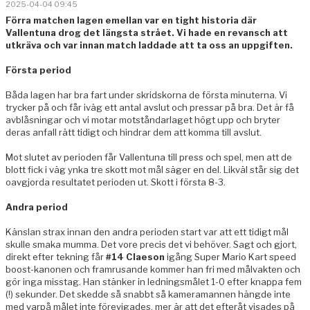
2025-04-04 09:45
BILDGALLERI
Förra matchen lagen emellan var en tight historia där
Vallentuna drog det längsta strået. Vi hade en revansch att
KONTAKT
utkräva och var innan match laddade att ta oss an uppgiften.
Första period
Båda lagen har bra fart under skridskorna de första minuterna. Vi
trycker på och får iväg ett antal avslut och pressar på bra. Det är få
avblåsningar och vi motar motståndarlaget högt upp och bryter
deras anfall rätt tidigt och hindrar dem att komma till avslut.
Mot slutet av perioden får Vallentuna till press och spel, men att de
blott fick i väg ynka tre skott mot mål säger en del. Likväl står sig det
oavgjorda resultatet perioden ut. Skott i första 8-3.
Andra period
Känslan strax innan den andra perioden start var att ett tidigt mål
skulle smaka mumma. Det vore precis det vi behöver. Sagt och gjort,
direkt efter tekning får
#14 Claeson
igång Super Mario Kart speed
boost-kanonen och framrusande kommer han fri med målvakten och
gör inga misstag. Han stänker in ledningsmålet 1-0 efter knappa fem
(!) sekunder. Det skedde så snabbt så kameramannen hängde inte
med varpå målet inte förevigades, mer är att det efteråt visades på