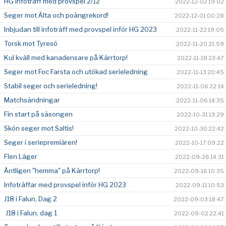
HG infoträff med provspel 2/12
2022-12-02 19:02
Seger mot Älta och poängrekord!
2022-12-01 00:28
Inbjudan till infoträff med provspel inför HG 2023
2022-11-22 19:05
Torsk mot Tyresö
2022-11-20 21:59
Kul kväll med kanadensare på Kärrtorp!
2022-11-18 23:47
Seger mot Foc Farsta och utökad serieledning
2022-11-13 20:45
Stabil seger och serieledning!
2022-11-06 22:14
Matchsändningar
2022-11-06 14:35
Fin start på säsongen
2022-10-31 13:29
Skön seger mot Saltis!
2022-10-30 22:42
Seger i seriepremiären!
2022-10-17 09:22
Flen Läger
2022-09-26 14:31
Äntligen "hemma" på Kärrtorp!
2022-09-16 10:35
Infoträffar med provspel inför HG 2023
2022-09-11 10:53
J18 i Falun, Dag 2
2022-09-03 18:47
J18 i Falun, dag 1
2022-09-02 22:41