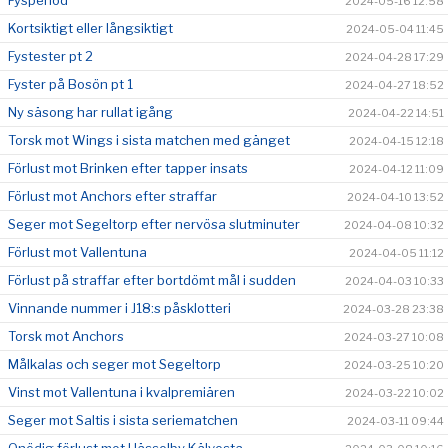
Fysperiod
2024-05-16 12:58
Kortsiktigt eller långsiktigt
2024-05-04 11:45
Fystester pt 2
2024-04-28 17:29
Fyster på Bosön pt 1
2024-04-27 18:52
Ny säsong har rullat igång
2024-04-22 14:51
Torsk mot Wings i sista matchen med gänget
2024-04-15 12:18
Förlust mot Brinken efter tapper insats
2024-04-12 11:09
Förlust mot Anchors efter straffar
2024-04-10 13:52
Seger mot Segeltorp efter nervösa slutminuter
2024-04-08 10:32
Förlust mot Vallentuna
2024-04-05 11:12
Förlust på straffar efter bortdömt mål i sudden
2024-04-03 10:33
Vinnande nummer i J18:s påsklotteri
2024-03-28 23:38
Torsk mot Anchors
2024-03-27 10:08
Målkalas och seger mot Segeltorp
2024-03-25 10:20
Vinst mot Vallentuna i kvalpremiären
2024-03-22 10:02
Seger mot Saltis i sista seriematchen
2024-03-11 09:44