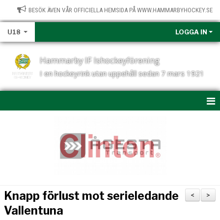
BESÖK ÄVEN VÅR OFFICIELLA HEMSIDA PÅ WWW.HAMMARBYHOCKEY.SE
U18
LOGGA IN
Hammarby IF Ishockeyförening
I en hockeyrink utan uppehåll sedan 7 mars 1921
HEM
NYHETER
KALENDER
MATCHER
Knapp förlust mot serieledande
<
>
U18-TRUPPEN
Vallentuna