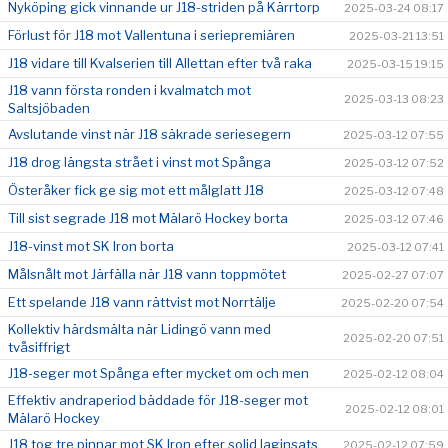
Nyköping gick vinnande ur J18-striden på Kärrtorp
2025-03-24 08:17
Förlust för J18 mot Vallentuna i seriepremiären
2025-03-21 13:51
J18 vidare till Kvalserien till Allettan efter två raka
2025-03-15 19:15
J18 vann första ronden i kvalmatch mot
2025-03-13 08:23
Saltsjöbaden
Avslutande vinst när J18 säkrade seriesegern
2025-03-12 07:55
J18 drog längsta strået i vinst mot Spånga
2025-03-12 07:52
Österåker fick ge sig mot ett målglatt J18
2025-03-12 07:48
Till sist segrade J18 mot Mälarö Hockey borta
2025-03-12 07:46
J18-vinst mot SK Iron borta
2025-03-12 07:41
Målsnålt mot Järfälla när J18 vann toppmötet
2025-02-27 07:07
Ett spelande J18 vann rättvist mot Norrtälje
2025-02-20 07:54
Kollektiv härdsmälta när Lidingö vann med
2025-02-20 07:51
tvåsiffrigt
J18-seger mot Spånga efter mycket om och men
2025-02-12 08:04
Effektiv andraperiod bäddade för J18-seger mot
2025-02-12 08:01
Mälarö Hockey
J18 tog tre pinnar mot SK Iron efter solid laginsats
2025-02-12 07:59