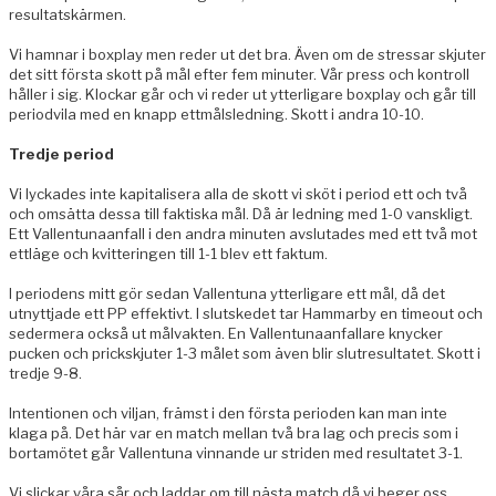
resultatskärmen.
Vi hamnar i boxplay men reder ut det bra. Även om de stressar skjuter
det sitt första skott på mål efter fem minuter. Vår press och kontroll
håller i sig. Klockar går och vi reder ut ytterligare boxplay och går till
periodvila med en knapp ettmålsledning. Skott i andra 10-10.
Tredje period
Vi lyckades inte kapitalisera alla de skott vi sköt i period ett och två
och omsätta dessa till faktiska mål. Då är ledning med 1-0 vanskligt.
Ett Vallentunaanfall i den andra minuten avslutades med ett två mot
ettläge och kvitteringen till 1-1 blev ett faktum.
I periodens mitt gör sedan Vallentuna ytterligare ett mål, då det
utnyttjade ett PP effektivt. I slutskedet tar Hammarby en timeout och
sedermera också ut målvakten. En Vallentunaanfallare knycker
pucken och prickskjuter 1-3 målet som även blir slutresultatet. Skott i
tredje 9-8.
Intentionen och viljan, främst i den första perioden kan man inte
klaga på. Det här var en match mellan två bra lag och precis som i
bortamötet går Vallentuna vinnande ur striden med resultatet 3-1.
Vi slickar våra sår och laddar om till nästa match då vi beger oss