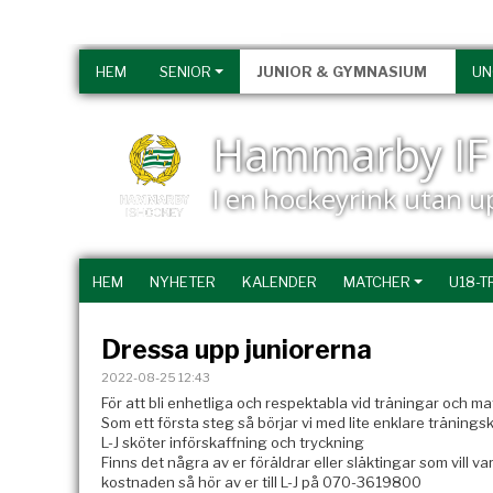
HEM
SENIOR
JUNIOR & GYMNASIUM
U
Hammarby IF 
I en hockeyrink utan 
HEM
NYHETER
KALENDER
MATCHER
U18-T
Dressa upp juniorerna
2022-08-25 12:43
För att bli enhetliga och respektabla vid träningar och ma
Som ett första steg så börjar vi med lite enklare träning
L-J sköter införskaffning och tryckning
Finns det några av er föräldrar eller släktingar som vill va
kostnaden så hör av er till L-J på 070-3619800