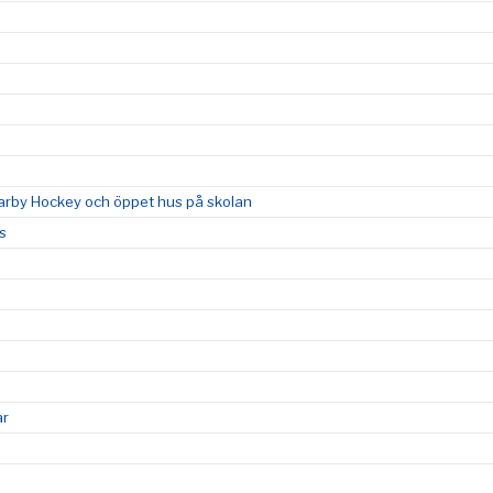
by Hockey och öppet hus på skolan
s
ar