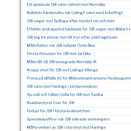
Ett spelande J18 vann rättvist mot Norrtälje
Kollektiv härdsmälta när Lidingö vann med tvåsiffrigt
J18-seger mot Spånga efter mycket om och men
Effektiv andraperiod bäddade för J18-seger mot Mälarö 
J18 tog tre pinnar mot SK Iron efter solid laginsats
Målinflation när J18 nollade Österåker
Första förlusten för J18 mot Järfälla
Målsnålt då J18 besegrade Norrtälje IK
Knapp vinst för J18 mot Lidingö Vikings
Prova på tillfälle #2 för Midsommarkransens Hockeygym
J18 vann mot Haninge i seriepremiären
Sju mål och hållen nolla för J18 mot Tumba
Kvaläventyret över för J18
Förlust för J18 i första kvalmatchen
Speedwaysiffror när J18 säkrade seriesegern
Målfyrverkeri av J18 i storvinst mot Haninge