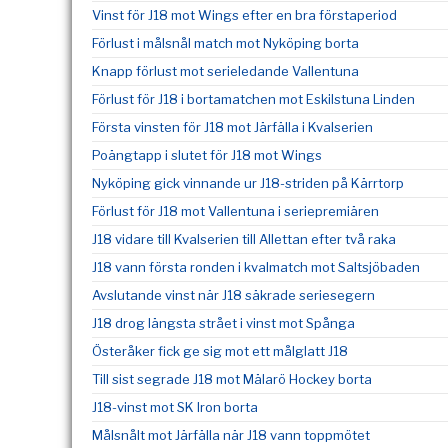
Vinst för J18 mot Wings efter en bra förstaperiod
Förlust i målsnål match mot Nyköping borta
Knapp förlust mot serieledande Vallentuna
Förlust för J18 i bortamatchen mot Eskilstuna Linden
Första vinsten för J18 mot Järfälla i Kvalserien
Poängtapp i slutet för J18 mot Wings
Nyköping gick vinnande ur J18-striden på Kärrtorp
Förlust för J18 mot Vallentuna i seriepremiären
J18 vidare till Kvalserien till Allettan efter två raka
J18 vann första ronden i kvalmatch mot Saltsjöbaden
Avslutande vinst när J18 säkrade seriesegern
J18 drog längsta strået i vinst mot Spånga
Österåker fick ge sig mot ett målglatt J18
Till sist segrade J18 mot Mälarö Hockey borta
J18-vinst mot SK Iron borta
Målsnålt mot Järfälla när J18 vann toppmötet