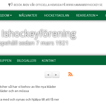
BESÖK ÄVEN VÅR OFFICIELLA HEMSIDA PÅ WWW.HAMMARBYHOCKEY.SE
NGDOM
MÅLVAKTER
HOCKEYSKOLAN
REKREATION
Ishockeyförening
uppehåll sedan 7 mars 1921
RUPPEN
BILDGALLERI
KONTAKT
<
>
tcher så har vi behov av lite nya kläder
skläder och en mössa
ra med och synas och hjälpa till att få ner