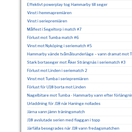
Effektivt powerplay tog Hammarby till seger
Vinst i hemmapremiären
Vinst i seriepremiären
Målfest i Segeltorp i match #7
Förlust mot Tumba match #6
Vinst mot Nyköping i seriematch #5
Hammarby vände tvåmålsunderläge – vann dramat mot Tu
Stark bortaseger mot Åker Strängnäs i seriematch #3
Förlust mot Linden i seriematch 2
Vinst mot Tumba i seriepremiären
Förlust för U18 borta mot Linden
Nagelbitare mot Tumba - Hammarby vann efter förlängni
Urladdning för J18 när Haninge nollades
Järna vann jämn träningsmatch
J18 avslutade serien med flaggan i topp
Järfälla besegrades när J18 vann fredagsmatchen