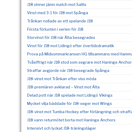
J18 vinner jämn match mot Saltis
Vinst med 3-1 för J18 mot Spånga
Trånkan nollade av ett spelande J18
Första förlusten i serien för J18
Storvinst för J18 när Älta besegrades
Vinst för J18 mot Lidingö efter övertidsdramatik
Prova på Midsommarkransen HG tillsammans med Hammar
Tvåsiffrigt när J18 stod som segrare mot Haninge Anchor
Straffar avgjorde när J18 besegrade Spånga
J18-vinst mot Trånkan efter viss möda
J18-premiären avklarad – Vinst mot Älta
Delad pott när J18 spelade mot Lidingö Vikings
Mycket vilja bäddade för J18-seger mot Wings
J18-vinst mot Tumba Hockey efter förlängning och straff
J18 vann returmötet borta mot Haninge Anchors
Intensivt och lyckat J18-träningsläger